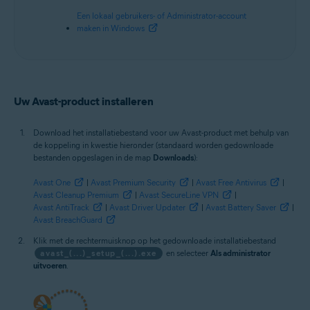
Een lokaal gebruikers- of Administrator-account
maken in Windows
Uw Avast-product installeren
Download het installatiebestand voor uw Avast-product met behulp van
de koppeling in kwestie hieronder (standaard worden gedownloade
bestanden opgeslagen in de map
Downloads
):
Avast One
|
Avast Premium Security
|
Avast Free Antivirus
|
Avast Cleanup Premium
|
Avast SecureLine VPN
|
Avast AntiTrack
|
Avast Driver Updater
|
Avast Battery Saver
|
Avast BreachGuard
Klik met de rechtermuisknop op het gedownloade installatiebestand
avast_(...)_setup_(...).exe
en selecteer
Als administrator
uitvoeren
.