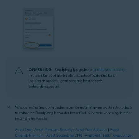
OPMERKING:
Raadpleeg het gedeelte
probleemoplossing
in dit artikel voor advies als u Avast-software niet kunt
installeren omdat u geen toegang hebt tot een
beheerdersaccount.
Volg de instructies op het scherm om de installatie van uw Avast-product:
te voltooien. Raadpleeg hieronder het artikel in kwestie voor uitgebreide
installatie-instructies:
Avast One
|
Avast Premium Security
|
Avast Free Antivirus
|
Avast
Cleanup Premium
|
Avast SecureLine VPN
|
Avast AntiTrack
|
Avast Driver