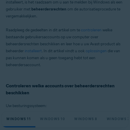
installeert, is het raadzaam om u aan te melden bij Windows als een
Microsoft Windows 11 Home / Pro / Enterprise / Education
gebruiker met
beheerdersrechten
om de autorisatieprocedure te
Microsoft Windows 10 Home / Pro / Enterprise / Education – 32-/64-bits
vergemakkelijken.
Microsoft Windows 8.1 / Pro / Enterprise – 32-/64-bits
Microsoft Windows 8 / Pro / Enterprise – 32-/64-bits
Microsoft Windows 7 Home Basic / Home Premium / Professional /
Raadpleeg de gedeelten in dit artikel om te
controleren
welke
Enterprise / Ultimate – Service Pack 2, 32-/64-bits
bestaande gebruikersaccounts op uw computer over
beheerdersrechten beschikken en leer hoe u uw Avast-product als
beheerder
installeert
. In dit artikel vindt u ook
oplossingen
die van
pas kunnen komen als u geen toegang hebt tot een
beheerdersaccount.
Controleren welke accounts over beheerdersrechten
beschikken
Uw besturingssysteem:
WINDOWS 11
WINDOWS 10
WINDOWS 8
WINDOWS 7