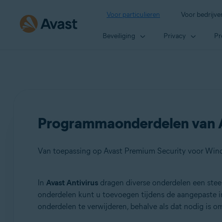
Voor particulieren
Voor bedrijve
Beveiliging
Privacy
Pr
Programmaonderdelen van Av
Van toepassing op Avast Premium Security voor Wind
In
Avast Antivirus
dragen diverse onderdelen een stee
Producten:
onderdelen kunt u toevoegen tijdens de aangepaste in
onderdelen te verwijderen, behalve als dat nodig is o
Avast Premium Security 22.x voor Windows
Avast Free Antivirus 22.x voor Windows