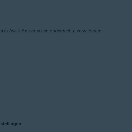
tion
ion – 32-/64-bits
 in Avast Antivirus een onderdeel te verwijderen:
ssional / Enterprise / Ultimate – Service Pack 1 met Convenient Rollup 
nstellingen
.