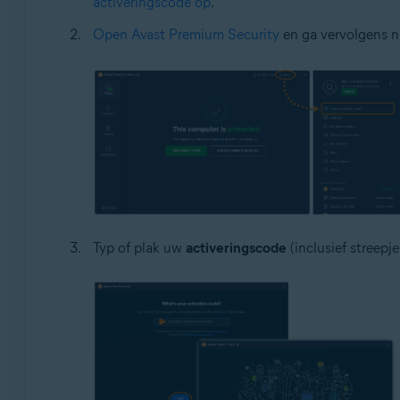
activeringscode op
.
Open Avast Premium Security
en ga vervolgens 
Typ of plak uw
activeringscode
(inclusief streepj