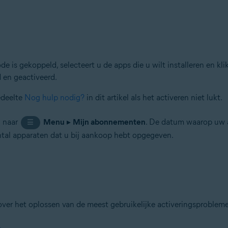
e is gekoppeld, selecteert u de apps die u wilt installeren en kl
 en geactiveerd.
edeelte
Nog hulp nodig?
in dit artikel als het activeren niet lukt.
u naar
Menu
▸
Mijn abonnementen
. De datum waarop uw a
☰
ntal apparaten dat u bij aankoop hebt opgegeven.
over het oplossen van de meest gebruikelijke activeringsproblem