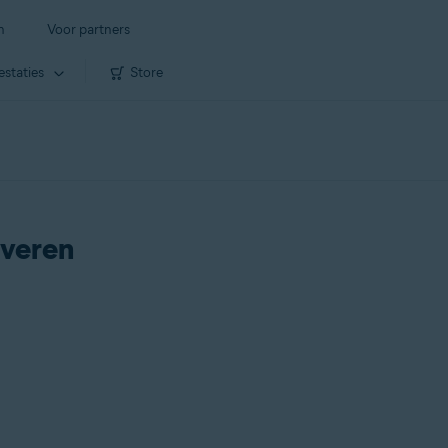
n
Voor partners
estaties
Store
iveren