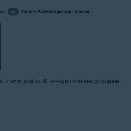
naar
Menu
▸
Activeringscode invoeren
.
☰
es) in het tekstvak en klik vervolgens twee keer op
Volgende
.