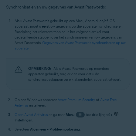
Synchronisatie van uw gegevnes van Avast Passwords:
Als u Avast Passwords gebruikt op een Mac-, Android- en/of iOS-
apparaat, moet u
eerst
uw gegevens op die apparaten synchroniseren.
Raadpleeg het relevante tabblad in het volgende artikel voor
gedetailleerde stappen over het synchroniseren van uw gegevens van
Avast Passwords:
Gegevens van Avast Passwords synchroniseren op uw
apparaten
.
OPMERKING:
Als u Avast Passwords op meerdere
apparaten gebruikt, zorg er dan voor dat u de
synchronisatiestappen op elk afzonderlijk apparaat uitvoert.
Op een Windows-apparaat
Avast Premium Security
of
Avast Free
Antivirus
installeren.
Open Avast Antivirus
en ga naar
Menu
☰
(de drie lijntjes) ▸
Instellingen
.
Selecteer
Algemeen
▸
Probleemoplossing
.