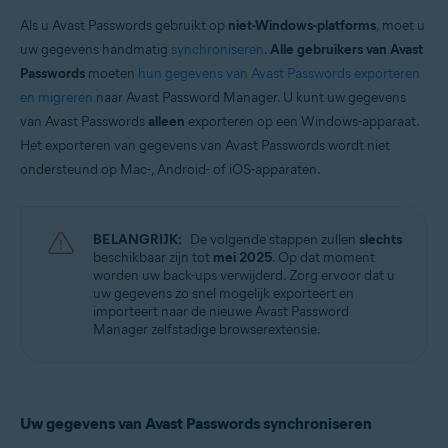
Avast Free Antivirus
Avast Security
Als u Avast Passwords gebruikt op
niet-Windows-platforms
, moet u
uw gegevens handmatig
synchroniseren
.
Alle gebruikers van Avast
Besturingssystemen:
Passwords
moeten
hun gegevens van Avast Passwords exporteren
Windows, MacOS, Android en iOS
en migreren
naar Avast Password Manager. U kunt uw gegevens
van Avast Passwords
alleen
exporteren op een Windows-apparaat.
Het exporteren van gegevens van Avast Passwords wordt niet
ondersteund op Mac-, Android- of iOS-apparaten.
BELANGRIJK:
De volgende stappen zullen
slechts
beschikbaar zijn tot
mei 2025
. Op dat moment
worden uw back-ups verwijderd. Zorg ervoor dat u
uw gegevens zo snel mogelijk exporteert en
importeert naar de nieuwe Avast Password
Manager zelfstadige browserextensie.
Uw gegevens van Avast Passwords synchroniseren