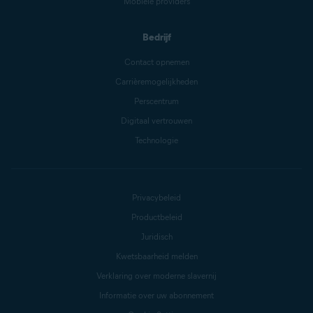
Mobiele providers
Bedrijf
Contact opnemen
Carrièremogelijkheden
Perscentrum
Digitaal vertrouwen
Technologie
Privacybeleid
Productbeleid
Juridisch
Kwetsbaarheid melden
Verklaring over moderne slavernij
Informatie over uw abonnement