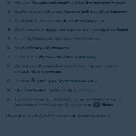
Klik onder
Nog steeds problemen?
op
Onderdelen toevoegen/wijzigen
.
Schakel het selectievakje naast
Passwords (oud)
in en klik op
Aanpassen
.
Selecteer in het pop-upvenster dat wordt weergegeven
Ja
.
Wacht totdat de wijzigingen zijn toegepast en klik vervolgens op
Gereed
.
Sluit de applicatie Avast Antivirus en open ze opnieuw.
Selecteer
Privacy
▸
Wachtwoorden
.
Op het scherm
Wachtwoorden
klikt u op
Aan de slag
.
Wanneer u wordt gevraagd om Avast Passwords in uw browsers te
activeren, klikt u op
overslaan
.
Selecteer
Instellingen
▸
Synchronisatie en back-up
.
Klik op
Inschakelen
en meld u aan bij uw
Avast-account
.
Typ de zescijferige verificatiecode in die naar uw e-mailadres van uw
Avast-account is verzonden en klik vervolgens op
X
Sluiten
.
Uw gegevens van Avast Passwords zijn gesynchroniseerd.