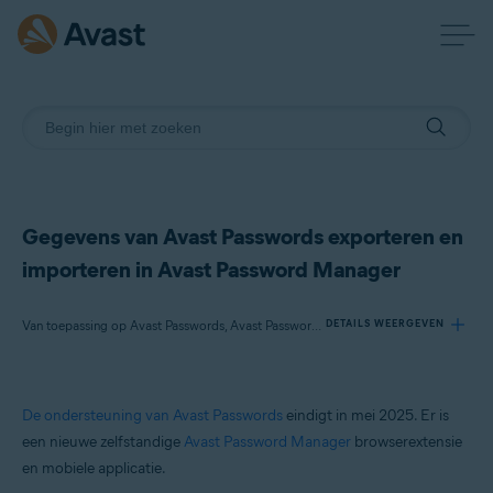
Gegevens van Avast Passwords exporteren en
importeren in Avast Password Manager
Van toepassing op Avast Passwords, Avast Password Manager, Avast Premium Security, Avast Free Antivirus, Avast Security
DETAILS WEERGEVEN
Producten:
De ondersteuning van Avast Passwords
eindigt in mei 2025. Er is
Avast Passwords
een nieuwe zelfstandige
Avast Password Manager
browserextensie
Avast Password Manager
en mobiele applicatie.
Avast Premium Security