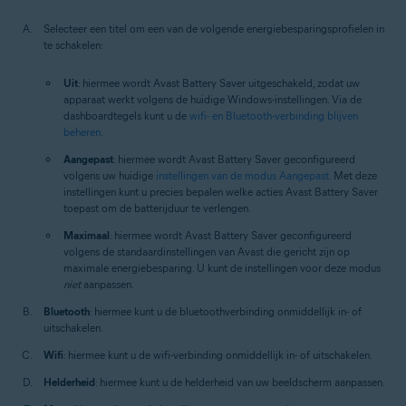
Selecteer een titel om een van de volgende energiebesparingsprofielen in
te schakelen:
Uit
: hiermee wordt Avast Battery Saver uitgeschakeld, zodat uw
apparaat werkt volgens de huidige Windows-instellingen. Via de
dashboardtegels kunt u de
wifi- en Bluetooth-verbinding blijven
beheren
.
Aangepast
: hiermee wordt Avast Battery Saver geconfigureerd
volgens uw huidige
instellingen van de modus Aangepast
. Met deze
instellingen kunt u precies bepalen welke acties Avast Battery Saver
toepast om de batterijduur te verlengen.
Maximaal
: hiermee wordt Avast Battery Saver geconfigureerd
volgens de standaardinstellingen van Avast die gericht zijn op
maximale energiebesparing. U kunt de instellingen voor deze modus
niet
aanpassen.
Bluetooth
: hiermee kunt u de bluetoothverbinding onmiddellijk in- of
uitschakelen.
Wifi
: hiermee kunt u de wifi-verbinding onmiddellijk in- of uitschakelen.
Helderheid
: hiermee kunt u de helderheid van uw beeldscherm aanpassen.