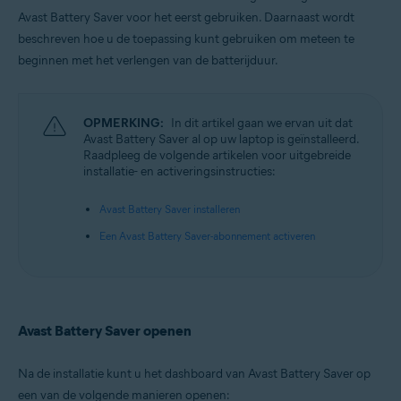
Microsoft Windows 10 Home / Pro / Enterprise / Education – 32-/64-bits
Avast Battery Saver voor het eerst gebruiken. Daarnaast wordt
Microsoft Windows 8.1 / Pro / Enterprise – 32-/64-bits
beschreven hoe u de toepassing kunt gebruiken om meteen te
Microsoft Windows 8 / Pro / Enterprise – 32-/64-bits
Microsoft Windows 7 Home Basic / Home Premium / Professional /
beginnen met het verlengen van de batterijduur.
Enterprise / Ultimate – Service Pack 1, 32-/64-bits
OPMERKING:
In dit artikel gaan we ervan uit dat
Avast Battery Saver al op uw laptop is geïnstalleerd.
Raadpleeg de volgende artikelen voor uitgebreide
installatie- en activeringsinstructies:
Avast Battery Saver installeren
Een Avast Battery Saver-abonnement activeren
Avast Battery Saver openen
Na de installatie kunt u het dashboard van Avast Battery Saver op
een van de volgende manieren openen: