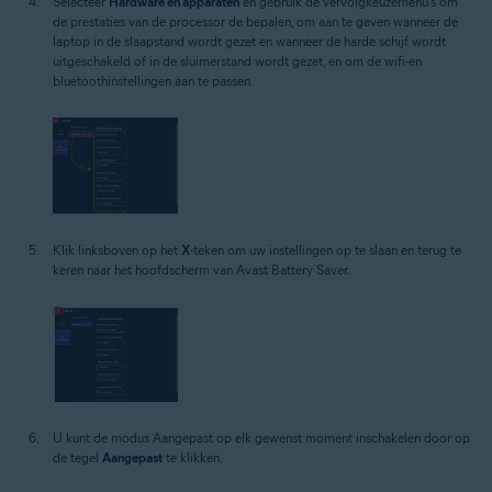
Selecteer
Hardware en apparaten
en gebruik de vervolgkeuzemenu's om
de prestaties van de processor de bepalen, om aan te geven wanneer de
laptop in de slaapstand wordt gezet en wanneer de harde schijf wordt
uitgeschakeld of in de sluimerstand wordt gezet, en om de wifi-en
bluetoothinstellingen aan te passen.
Klik linksboven op het
X
-teken om uw instellingen op te slaan en terug te
keren naar het hoofdscherm van Avast Battery Saver.
U kunt de modus Aangepast op elk gewenst moment inschakelen door op
de tegel
Aangepast
te klikken.