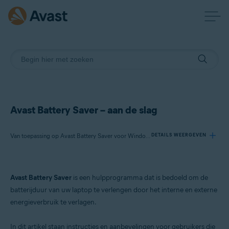
Avast Battery Saver – aan de slag
Van toepassing op Avast Battery Saver voor Windows
DETAILS WEERGEVEN
Producten:
Avast Battery Saver
is een hulpprogramma dat is bedoeld om de
Avast Battery Saver 22.x voor Windows
batterijduur van uw laptop te verlengen door het interne en externe
energieverbruik te verlagen.
Besturingssystemen:
Microsoft Windows 11 Home / Pro / Enterprise / Education
In dit artikel staan instructies en aanbevelingen voor gebruikers die