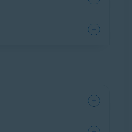
st-product, hoeft u het abonnement niet
rt op hetzelfde apparaat dat u hebt
ig wel stoppen met het gebruik van Avast
ikel voor instructies:
eheren. Als u een profiel wilt selecteren,