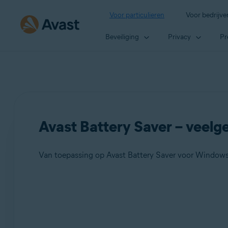
Voor particulieren
Voor bedrijve
Beveiliging
Privacy
Pr
Avast Battery Saver – veelg
Van toepassing op Avast Battery Saver voor Window
Producten:
Avast Battery Saver 22.x voor Windows