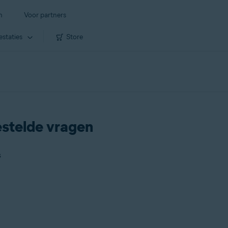
n
Voor partners
estaties
Store
estelde vragen
s