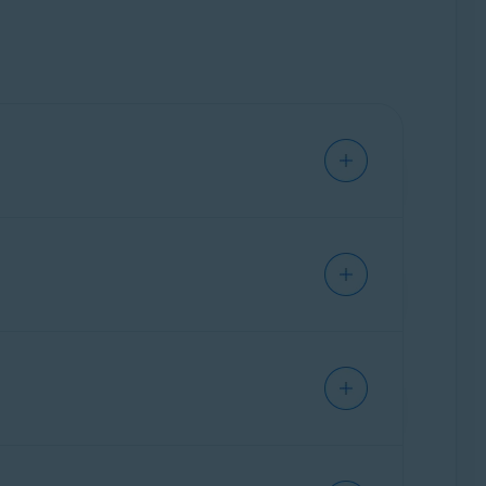
e en externe energieverbruik te verlagen. U
profiel maken.
terijduur van uw laptop te verlengen: