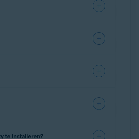
 of 64-bits);
Windows 8/8.1
behalve RT
 een bekende locatie op uw laptop op
r (ondersteuning voor
SSE3
-instructies
en selecteer
Als administrator
up.exe
en
duct niet gebruiken om Avast Battery Saver
 te installeren?