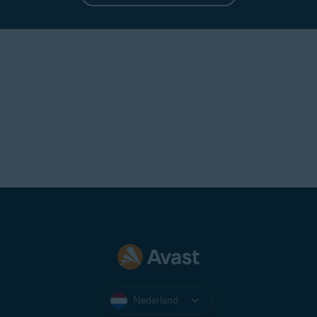
UDP-poort 443
is geopend en dat
UDP-poort 53
DNS met
versleuteling toestaat.
Nederland