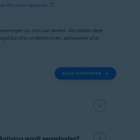
r uw Windows-apparaat
.
 beweringen op sites van derden. We bieden deze
rgelijke sites onderschrijven, aanbevelen of er
ALLES UITVOUWEN
ningsperiode (
oktober 2028
). Echter,
erloop van tijd kwetsbaarder worden voor
 Antivirus wordt aangeboden?