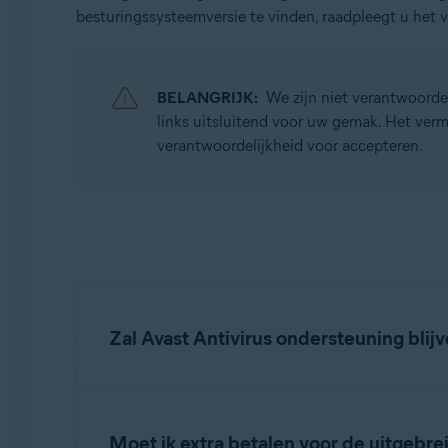
besturingssysteemversie te vinden, raadpleegt u het v
Avast Free Antivirus
Besturingssystemen:
Windows
BELANGRIJK:
We zijn niet verantwoorde
links uitsluitend voor uw gemak. Het verme
verantwoordelijkheid voor accepteren.
Zal Avast Antivirus ondersteuning bli
Ja. Avast Antivirus blijft volledige onderst
aangezien Microsoft na 14 oktober 2025 geen 
Moet ik extra betalen voor de uitgebr