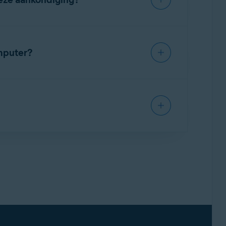
mputer?
 meer ontvangen, terwijl Avast Antivirus up-
ontroleren in het volgende artikel: