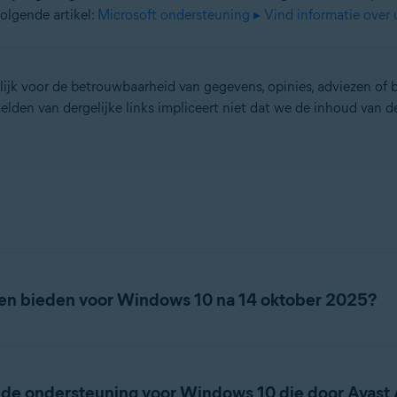
olgende artikel:
Microsoft ondersteuning ▸ Vind informatie ove
lijk voor de betrouwbaarheid van gegevens, opinies, adviezen of
lden van dergelijke links impliceert niet dat we de inhoud van de
jven bieden voor Windows 10 na 14 oktober 2025?
euning bieden voor Windows 10 gedurende een verlengde ondersteu
software-updates of fixes meer zal bieden, kan uw apparaat na v
eide ondersteuning voor Windows 10 die door Avast