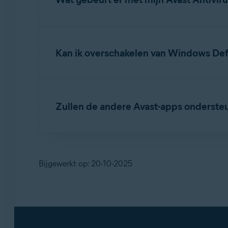
Uw abonnement op Avast Antivirus blijft voll
Kan ik overschakelen van Windows Def
Ja, en wij raden het aan. Zodra de ondersteu
to-date bescherming blijft bieden.
Zullen de andere Avast-apps onderste
Ja, Avast-apps blijven ondersteund op Windows
Systeemvereisten voor Avast-toepassingen
.
Bijgewerkt op: 20-10-2025