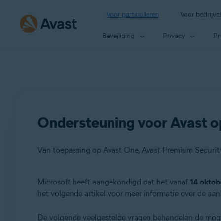
Voor particulieren
Voor bedrijve
Beveiliging
Privacy
Pr
Ondersteuning voor Avast o
Van toepassing op Avast One, Avast Premium Security,
Microsoft heeft aangekondigd dat het vanaf
14 okto
Producten:
het volgende artikel voor meer informatie over de aa
Avast One
De volgende veelgestelde vragen behandelen de moge
Avast Premium Security