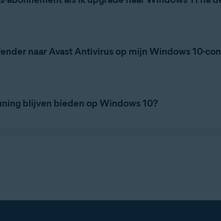
edig actief en geldig op zowel Windows 10 als Windows 11.
ender naar Avast Antivirus op mijn Windows 10-co
ning voor Windows 10 eindigt, zal Windows Defender geen updates
uning blijven bieden op Windows 10?
 10. U kunt de meest actuele systeemvereisten voor Avast-apps c