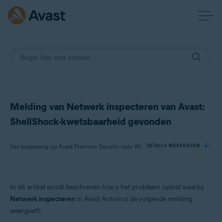
Melding van Netwerk inspecteren van Avast:
ShellShock-kwetsbaarheid gevonden
Van toepassing op Avast Premium Security voor Windows, Avast Free Antivirus voor Windows, Avast Premium Security voor Mac, Avast Security voor Mac
DETAILS WEERGEVEN
Producten:
In dit artikel wordt beschreven hoe u het probleem oplost waarbij
Avast Premium Security 22.x voor Windows
Netwerk inspecteren
in Avast Antivirus de volgende melding
Avast Free Antivirus 22.x voor Windows
weergeeft:
Avast Premium Security 15.x voor Mac