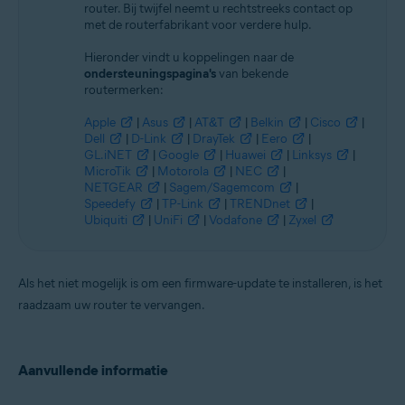
router. Bij twijfel neemt u rechtstreeks contact op
met de routerfabrikant voor verdere hulp.
Hieronder vindt u koppelingen naar de
ondersteuningspagina's
van bekende
routermerken:
Apple
|
Asus
|
AT&T
|
Belkin
|
Cisco
|
Dell
|
D-Link
|
DrayTek
|
Eero
|
GL.iNET
|
Google
|
Huawei
|
Linksys
|
MicroTik
|
Motorola
|
NEC
|
NETGEAR
|
Sagem/Sagemcom
|
Speedefy
|
TP-Link
|
TRENDnet
|
Ubiquiti
|
UniFi
|
Vodafone
|
Zyxel
Als het niet mogelijk is om een firmware-update te installeren, is het
raadzaam uw router te vervangen.
Aanvullende informatie