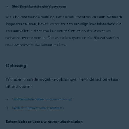
Avast Security 15.x voor Mac
ShellShock-kwetsbaarheid gevonden
Besturingssystemen:
Als u bovenstaande melding ziet na het uitvoeren van een
Netwerk
Microsoft Windows 11 Home / Pro / Enterprise / Education
inspecteren
-scan, bevat uw router een
ernstige kwetsbaarheid
die
Microsoft Windows 10 Home / Pro / Enterprise / Education – 32-/64-bits
een aanvaller in staat zou kunnen stellen de controle over uw
Microsoft Windows 8.x / Pro / Enterprise – 32-/64-bits
Microsoft Windows 8 / Pro / Enterprise – 32-/64-bits
netwerk over te nemen. Dat zou alle apparaten die zijn verbonden
Microsoft Windows 7 Home Basic / Home Premium / Professional /
met uw netwerk kwetsbaar maken.
Enterprise / Ultimate – Service Pack 1 met Convenient Rollup Update, 32
/ 64-bit
Apple macOS 12.x (Monterey)
Apple macOS 11.x (Big Sur)
Oplossing
Apple macOS 10.15.x (Catalina)
Apple macOS 10.14.x (Mojave)
Apple macOS 10.13.x (High Sierra)
Wij raden u aan de mogelijke oplossingen hieronder achter elkaar
Apple macOS 10.12.x (Sierra)
uit te proberen:
Apple Mac OS X 10.11.x (El Capitan)
Schakel extern beheer voor uw router uit
Werk de firmware van de router bij
Extern beheer voor uw router uitschakelen