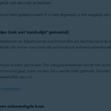
elijk niet eens dat ze bestaan.
ount hebt gedeactiveerd of u hebt afgemeld, is het mogelijk dat
en (ook wel 'combolijst' genoemd)
adressen en bijbehorende wachtwoorden als tekstbestand op he
uikt als invoer voor tools die automatisch authenticatieverzoe
olijst worden gevonden. Om veiligheidsredenen wordt het wacht
chtwoord gaat, maar om een die u eerder hebt gebruikt. Voorda
dwerkelijk van u is.
st-meldingen
.
 een onbevestigde bron