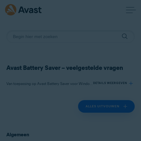
Avast Battery Saver – veelgestelde vragen
Van toepassing op Avast Battery Saver voor Windows
DETAILS WEERGEVEN
ALLES UITVOUWEN
Producten:
Avast Battery Saver 22.x voor Windows
Besturingssystemen:
Algemeen
Microsoft Windows 11 Home / Pro / Enterprise / Education