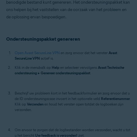
benodigde bestand kunt genereren. Het ondersteuningspakket kan
Mac
ons helpen bij het vaststellen van de oorzaak van het probleem en
de oplossing ervan bespoedigen.
Ondersteuningspakket genereren
Open Avast SecureLine VPN
en zorg ervoor dat het venster
Avast
SecureLine VPN
actief is.
Klik in de menubalk op
Help
en selecteer vervolgens
Avast Technische
ondersteuning
▸
Genereer ondersteuningspakket
.
Beschrijf uw probleem kort in het feedbackformulier en zorg ervoor dat u
de ID ondersteuningscase invoert in het optionele veld
Referentienummer
.
Klik op
Verzenden
en houd het venster open totdat de logboeken zijn
verzonden.
Om ervoor te zorgen dat de logbestanden worden verzonden, wacht u tot
u het bericht
Uw feedback is verzonden!
ziet.