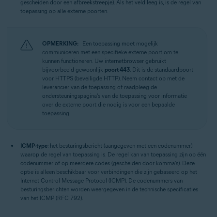
gescheiden door een afbreekstreepje). Als het veld leeg is, is de regel van
toepassing op alle externe poorten.
OPMERKING:
Een toepassing moet mogelijk
communiceren met een specifieke externe poort om te
kunnen functioneren. Uw internetbrowser gebruikt
bijvoorbeeld gewoonlijk
poort 443
. Dit is de standaardpoort
voor HTTPS (beveiligde HTTP). Neem contact op met de
leverancier van de toepassing of raadpleeg de
ondersteuningspagina's van de toepassing voor informatie
over de externe poort die nodig is voor een bepaalde
toepassing.
ICMP-type
: het besturingsbericht (aangegeven met een codenummer)
waarop de regel van toepassing is. De regel kan van toepassing zijn op één
codenummer of op meerdere codes (gescheiden door komma's). Deze
optie is alleen beschikbaar voor verbindingen die zijn gebaseerd op het
Internet Control Message Protocol (ICMP). De codenummers van
besturingsberichten worden weergegeven in de technische specificaties
van het ICMP (RFC 792).