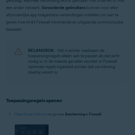
gedraagt wanneer verbinding wordt gemaakt met internet of met
Besturingssystemen:
een ander netwerk.
Gevorderde gebruikers
kunnen voor elke
Microsoft Windows 11 Home / Pro / Enterprise / Education
afzonderlijke app toegestane verbindingen instellen om aan te
Microsoft Windows 10 Home / Pro / Enterprise / Education – 32-/64-bits
geven hoe strikt Firewall inkomende en uitgaande communicatie
Microsoft Windows 8.1 / Pro / Enterprise – 32-/64-bits
Microsoft Windows 8 / Pro / Enterprise – 32-/64-bits
bewaakt.
Microsoft Windows 7 Home Basic / Home Premium / Professional /
Enterprise / Ultimate – Service Pack 1 met Convenient Rollup Update, 32-
/ 64-bits
BELANGRIJK:
Het is echter raadzaam de
toepassingsregels alleen aan te passen als dat echt
nodig is. In de meeste gevallen worden in Firewall
optimale regels ingesteld zonder dat uw inbreng
daarbij vereist is.
Toepassingsregels openen
Open Avast Antivirus
en ga naar
Bescherming
▸
Firewall
.