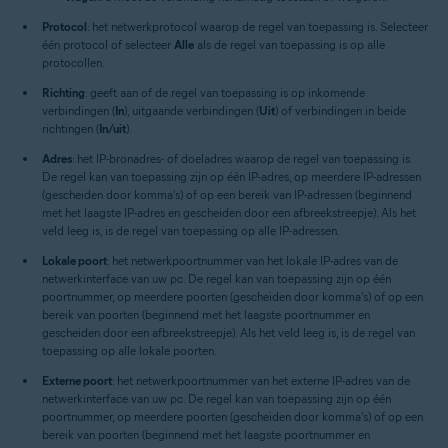
Protocol
: het netwerkprotocol waarop de regel van toepassing is. Selecteer
één protocol of selecteer
Alle
als de regel van toepassing is op alle
protocollen.
Richting
: geeft aan of de regel van toepassing is op inkomende
verbindingen (
In
), uitgaande verbindingen (
Uit
) of verbindingen in beide
richtingen (
In/uit
).
Adres
: het IP-bronadres- of doeladres waarop de regel van toepassing is.
De regel kan van toepassing zijn op één IP-adres, op meerdere IP-adressen
(gescheiden door komma's) of op een bereik van IP-adressen (beginnend
met het laagste IP-adres en gescheiden door een afbreekstreepje). Als het
veld leeg is, is de regel van toepassing op alle IP-adressen.
Lokale poort
: het netwerkpoortnummer van het lokale IP-adres van de
netwerkinterface van uw pc. De regel kan van toepassing zijn op één
poortnummer, op meerdere poorten (gescheiden door komma's) of op een
bereik van poorten (beginnend met het laagste poortnummer en
gescheiden door een afbreekstreepje). Als het veld leeg is, is de regel van
toepassing op alle lokale poorten.
Externe poort
: het netwerkpoortnummer van het externe IP-adres van de
netwerkinterface van uw pc. De regel kan van toepassing zijn op één
poortnummer, op meerdere poorten (gescheiden door komma's) of op een
bereik van poorten (beginnend met het laagste poortnummer en