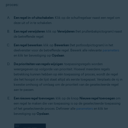
proces:
Een regel in- of uitschakelen
: Klik op de schuifregelaar naast een regel om
deze uit of in te schakelen.
Een regel verwijderen
: klik op
Verwijderen
(het prullenbakpictogram) naast
de betreffende regel.
Een regel bewerken
: klik op
Bewerken
(het potloodpictogram) in het
deelvenster voor de betreffende regel. Bewerk alle relevante
parameters
en klik ter bevestiging op
Opslaan
.
De prioriteiten van regels wijzigen
: toepassingsregels worden
weergegeven op volgorde van prioriteit. Hoewel meerdere regels
betrekking kunnen hebben op één toepassing of proces, wordt de regel
die het hoogst in de lijst staat altijd als eerste toegepast. Verplaats de rij in
kwestie omhoog of omlaag om de prioriteit van de geselecteerde regel
aan te passen.
Een nieuwe regel toevoegen
: klik op de knop
Nieuwe regel toevoegen
om
een regel te maken die van toepassing is op de geselecteerde toepassing
of het geselecteerde proces. Definieer alle
parameters
en klik ter
bevestiging op
Opslaan
.