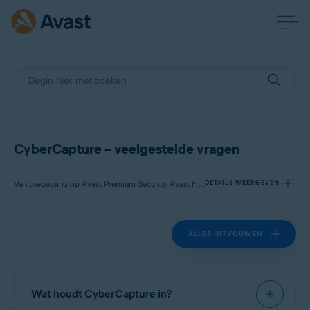
CyberCapture – veelgestelde vragen
Van toepassing op Avast Premium Security, Avast Free Antivirus
DETAILS WEERGEVEN
ALLES UITVOUWEN
Producten:
Avast Premium Security 22.x
Avast Free Antivirus 22.x
Wat houdt CyberCapture in?
Besturingssystemen: