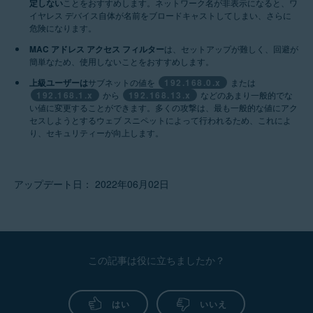
順に移動します。
ルーターの設定に一致する以
定しない
ことをおすすめします。ネットワーク名が非表示になると、ワ
2.
4.
と、［
編集
］（鉛筆アイコ
NEC
|
Sagem/Sagemcom
い合わせください。これは通
ワード
を入力します。ログイ
または
イヤレス デバイス自体が名前をブロードキャストしてしまい、さらに
下の手順に従います。
ン）を選択します。
|
Speedefy
|
Ubiquiti
|
危険になります。
常、インターネット サービス
ンの認証情報が不明な場合
または
UniFi
|
Vodafone
|
［
パスフレーズ
］フィールド
プロバイダー（
ISP
）です。
は、ルーターの提供元にお問
ルーターの
ユーザー名
と
パス
［
ワイヤレス
］ ▸ ［
セキュリ
MAC アドレス アクセス フィルター
は、セットアップが難しく、回避が
［
基本
］ ▸ ［
ワイヤレス
ルーターの設定に一致する以
2.
ZyXEL
簡単なため、使用しないことをおすすめします。
で、
強力なパスワード
を作成
い合わせください。これは通
ワード
を入力します。ログイ
ティー
］の順に移動します
。
［
セットアップ
］ ▸ ［
ワイヤ
LAN
］の順に移動します。
下の手順に従います。
5.
し、Wi-Fi ネットワークを暗号
［
安全モード
］に［
WPA2-
常、インターネット サービス
ンの認証情報が不明な場合
上級ユーザーは
サブネットの値を
192.168.0.x
または
レス設定
］ ▸ ［
ワイヤレス ネ
3.
3.
192.168.1.x
から
化します。
192.168.13.x
などのあまり一般的でな
Personal
］（新しいルーター
プロバイダー（
ISP
）です。
は、ルーターの提供元にお問
ットワーク手動セットアッ
または
［
Wi-Fi 設定
］ ▸ ［
ワイヤレ
ルーターの設定に一致する以
2.
い値に変更することができます。多くの攻撃は、最も一般的な値にアク
5.
モデルでは
WPA3-Personal
）
い合わせください。これは通
プ
］の順に移動します。
ス
］の順に移動します。
下の手順に従います。
セスしようとするウェブ スニペットによって行われるため、これによ
ルーターの設定に一致する以
無線ルーターを設定するには、次の手順に
を選択します。
常、インターネット サービス
り、セキュリティーが向上します。
［
基本
］ ▸ ［
WLAN
］ ▸
下の手順に従います。
従ってください。
プロバイダー（
ISP
）です。
または
［
WLAN
保存
］を選択して変更を確
］の順に移動します。
または
［
基本
］ ▸ ［
ワイヤレス
］の
ルーターの設定に一致する以
定し、必要に応じて、ルータ
順に移動します。
下の手順に従います。
［
認証方法
］に［
WPA3-
6.
アップデート日： 2022年06月02日
［
セットアップ
］ ▸ ［
ワイヤ
ーを再起動します。
［
［
パスフレーズ
ワイヤレス
］ ▸ ［
］フィールド
ワイヤレ
Personal
］（古いルーター モ
3.
ネットワーク インスペクター
レス設定
］ ▸ ［
ワイヤレス接
で、
ス設定
強力なパスワード
］ ▸ ［
手動
］の順に移
を作成
または
上部のパネルで［
ワイヤレ
［
基本
］ ▸ ［
ワイヤレス
］ ▸
デルでは
WPA2-Personal
）を
［
認証タイプ
（
セキュリティ
の結果画面で［
ルーター設定
続手動セットアップ
］の順に
6.
し、Wi-Fi ネットワークを暗号
動します。
ス
］を選択します。
［
セキュリティー
］の順に移
選択します。
ー
）に［
WPA2-PSK
］（新し
3.
4.
を開く
］を選択し、お使いの
移動します。
化します。
［
詳細
］ ▸ ［
セットアップ
］
動します。
1.
4.
手順
いルーター モデルでは
3 ～ 6
までを、デュアル
WPA3-
3.
ルーターの管理ページを開き
または
▸ ［
ワイヤレス セットアッ
または
または
バンド ルーターの［
SAE
）を選択します。
2.4
この記事は役に立ちましたか？
ます。
プ
］の順に移動します。
7.
GHz
］および［
5 GHz
］設定
［
ワイヤレス
］ ▸ ［
ワイヤレ
［
ワイヤレス
［
WPA3 事前認証
（または
［
安全モード
］に
の両方で繰り返します。
［
適用
］を選択して変更を確
［
安全モード
］に［
WPA2-
ス
］ ▸ ［
編集
］の順に移動し
または
はい
いいえ
（2.4GHz/5GHz）
］ ▸ ［
ワイ
WPA2 事前認証
に［
有効
］を
［
WPA/WPA2-Personal
（新
定し、必要な場合はルーター
PSK
］（新しいルーター モデ