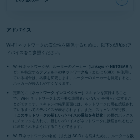
般的な手順のみを紹介していま
は、ルーターの提供元にお問
ルーターの
ユーザー名
と
パス
2.
NETGEAR にお問い合わせく
す。詳細な説明については、特
注意:
TRENDnet
にはさまざま
1.
を選択し、D-Link ルーターの
い合わせください。これは通
ワード
を入力します。ログイ
ださい
定のルーターのモデルの説明書
な種類のルーターがあるため、
管理ページを開きます。
ネットワーク インスペクター
Linksys 無線ルーターの設定方法：
。
常、インターネット サービス
をご参照ください。さらにサポ
ンの認証情報が不明な場合
広く使用されているモデル用の
ートが必要な場合は、直接
の結果画面で［
ルーター設定
一般的な手順のみを紹介してい
プロバイダー（
ISP
）です。
は、ルーターの提供元にお問
ルーターの
ユーザー名
と
パス
2.
TP-Link にお問い合わせくだ
ます。詳細な説明については、
注意:
ルーターにはさまざまな
アドバイス
を開く
］を選択し、Huawei ル
い合わせください。これは通
ワード
を入力します。ログイ
1.
さい
特定のルーターのモデルの説明
種類があるため、ブランド固有
ーターの管理ページを開きま
ネットワーク インスペクター
NETGEAR 無線ルーターの設定方法：
。
常、インターネット サービス
書をご参照ください。さらにサ
ンの認証情報が不明な場合
の手順のうち広く使用されてい
ルーターの
ユーザー名
と
パス
Wi-Fi ネットワークの安全性を確保するために、以下の追加のア
す。
ポートが必要な場合は、直接
の結果画面で［
ルーター設定
るルーターに適用されるもの
プロバイダー（
ISP
）です。
は、ルーターの提供元にお問
ワード
を入力します。ログイ
ルーターの設定に一致する以
2.
TRENDnet にお問い合わせく
や、他のすべてのルーターに適
ドバイスをご参照ください。
を開く
］を選択し、Linksys ル
い合わせください。これは通
ンの認証情報が不明な場合
1.
ださい
用できる一般的な手順のみを紹
下の手順に従います。
ーターの管理ページを開きま
ネットワーク インスペクター
TP-LINK 無線ルーターの設定方法：
。
常、インターネット サービス
介しています。正確な説明につ
は、ルーターの提供元にお問
2.
Wi-Fi ネットワークが、ルーターのメーカー（
Linksys
や
NETGEAR
な
す。
いては、特定のルーターのモデ
の結果画面で［
ルーター設定
プロバイダー（
ISP
）です。
い合わせください。これは通
ルーターの
ユーザー名
と
パス
［
高度な設定
］ ▸ ［
ワイヤレ
ど）を特定する
デフォルトのネットワーク名
［
設定
］ ▸ ［
Wi-Fi
］ ▸ ［
（または SSID）を使用し
ワイ
ルの説明書をご参照ください。
を開く
］を選択し、NETGEAR
常、インターネット サービス
ている場合は、名前を変更します。ルーターのメーカーを特定すると、
ワード
を入力します。ログイ
1.
さらにサポートが必要な場合
ス
］ ▸ ［
一般
］の順に移動し
ヤレス セキュリティー
］の順
ルーターの管理ページを開き
ハッカーが侵入しやすくなります。
3.
ネットワーク インスペクター
TRENDnet 無線ルーターの設定方法：
は、直接 ルーターの製造元にお
プロバイダー（
ISP
）です。
ンの認証情報が不明な場合
ます。
に移動します。
問い合わせください。
ます。
の結果画面で［
ルーター設定
定期的に［
ネットワーク インスペクター
は、ルーターの提供元にお問
］スキャンを実行すること
ルーターの
ユーザー名
と
パス
［
ワイヤレス
］ ▸ ［
基本設
2.
で、Wi-Fi ネットワーク上の不要な訪問者がいないかを明らかにするこ
を開く
］を選択し、TP-Link ル
い合わせください。これは通
ワード
を入力します。ログイ
以下はその他のルーターのブラ
または
1.
3.
定
］の順に移動します。
とができます。スキャンの結果画面には、ネットワークに現在接続され
ーターの管理ページを開きま
ネットワーク インスペクター
ンドの
サポート ページ
です。
常、インターネット サービス
ンの認証情報が不明な場合
ているすべてのデバイスが表示されます。また、スキャンの実行後、
ルーターの設定に一致する以
［
安全モード
］に［
WPA3-
3.
す。
の結果画面で［
ルーター設定
Apple
|
AT&T
|
Dell
|
［
このネットワークの新しいデバイスの通知を有効化
プロバイダー（
ISP
）です。
］の横のボックス
は、ルーターの提供元にお問
ルーターの
ユーザー名
と
パス
［
ワイヤレス
］ ▸ ［
インター
下の手順に従います。
2.
Personal
］（古いルーター モ
にチェックを入れて、新しいデバイスがネットワークに接続されるたび
を開く
］を選択し、
DrayTek
|
Eero
|
い合わせください。これは通
ワード
を入力します。ログイ
フェイス
］の順に移動しま
1.
に通知されるようにすることができます。
4.
デルでは
WPA2-Personal
）を
脆弱なネットワークの横のボ
TRENDnet ルーターの管理ペ
GL.iNET
|
Google
|
常、インターネット サービス
ンの認証情報が不明な場合
す
。
［
設定
］ ▸ ［
ワイヤレス
］の
選択します。
ックスにチェックを入れたあ
Wi-Fi ネットワークの名前（または SSID）を隠すために、ルーターを
設
ージを開きます。
MicroTik
|
Motorola
|
プロバイダー（
ISP
）です。
は、ルーターの提供元にお問
ルーターの
ユーザー名
と
パス