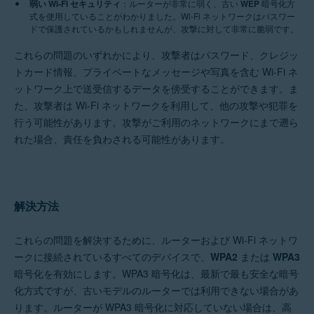
弱い Wi-Fi セキュリティ
：ルーターが非常に弱く、古い
WEP
暗号化方
Google Android 6.0（Marshmallow、API 23）以降
式を使用していることがわかりました。Wi-Fi ネットワークはパスワー
ドで保護されているかもしれませんが、攻撃に対して非常に脆弱です。
これらの問題のいずれかにより、攻撃者はパスワード、クレジッ
トカード情報、プライベートなメッセージや写真を含む Wi-Fi ネ
ットワーク上で送受信するデータを傍受することができます。ま
た、攻撃者は Wi-Fi ネットワークを利用して、他の攻撃や犯罪を
行う可能性があります。攻撃がご利用のネットワークにまで遡ら
れた場合、責任を負わされる可能性があります。
解決方法
これらの問題を解決するために、ルーターおよび Wi-Fi ネットワ
ークに接続されているすべてのデバイスで、
WPA2
または
WPA3
暗号化を有効にします。WPA3 暗号化は、最新で最も安全な暗号
化方式ですが、古いモデルのルーターでは利用できない場合があ
ります。ルーターが WPA3 暗号化に対応していない場合は、高