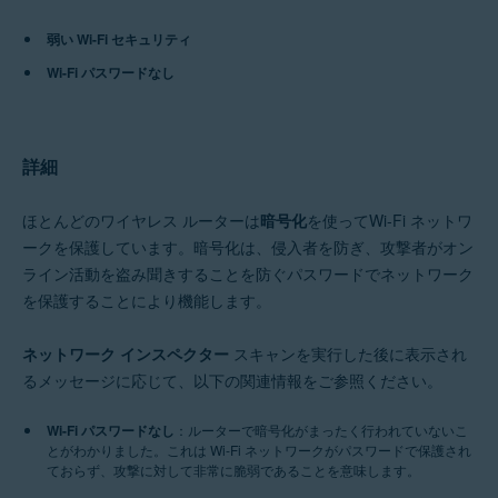
弱い Wi-Fi セキュリティ
アバスト プレミアム セキュリティ 15.x Mac 版
アバスト セキュリティ 15.x Mac 版
Wi-Fi パスワードなし
アバスト モバイル セキュリティ プレミアム 6.x Android 版
オペレーティング システム:
詳細
Microsoft Windows 11 Home / Pro / Enterprise / Education
Microsoft Windows 10 Home / Pro / Enterprise / Education - 32 / 64 ビッ
ト
ほとんどのワイヤレス ルーターは
暗号化
を使ってWi-Fi ネットワ
Microsoft Windows 8.x / Pro / Enterprise - 32 / 64 ビット
ークを保護しています。暗号化は、侵入者を防ぎ、攻撃者がオン
Microsoft Windows 8 / Pro / Enterprise - 32 / 64 ビット
ライン活動を盗み聞きすることを防ぐパスワードでネットワーク
Microsoft Windows 7 Home Basic / Home Premium / Professional /
Enterprise / Ultimate - Service Pack 1 with Convenient Rollup Update、
を保護することにより機能します。
32 / 64 ビット
ネットワーク インスペクター
スキャンを実行した後に表示され
Apple macOS 12.x（Monterey）
Apple macOS 11.x（Big Sur）
るメッセージに応じて、以下の関連情報をご参照ください。
Apple macOS 10.15.x（Catalina）
Apple macOS 10.14.x（Mojave）
Wi-Fi パスワードなし
：ルーターで暗号化がまったく行われていないこ
Apple macOS 10.13.x（High Sierra）
とがわかりました。これは Wi-Fi ネットワークがパスワードで保護され
Apple macOS 10.12.x（Sierra）
ておらず、攻撃に対して非常に脆弱であることを意味します。
Apple Mac OS X 10.11.x（El Capitan）