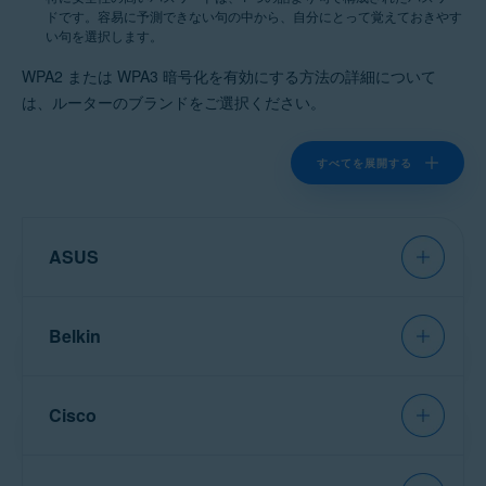
ドです。容易に予測できない句の中から、自分にとって覚えておきやす
い句を選択します。
WPA2 または WPA3 暗号化を有効にする方法の詳細について
は、ルーターのブランドをご選択ください。
すべてを展開する
ASUS
Belkin
注意:
Asus
にはさまざまな種類
のルーターがあるため、広く使
用されているモデル用の一般的
Cisco
な手順のみを紹介しています。
詳細な説明については、特定の
注意:
Belkin
にはさまざまな種
ルーターのモデルの説明書をご
類のルーターがあるため、広く
参照ください。さらにサポート
使用されているモデル用の一般