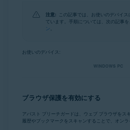
オペレーティング システム:
注意:
この記事では、お使いのデバイス
Microsoft Windows 11 Home / Pro / Enterprise / Educ
ています。手順については、次の記事を
Microsoft Windows 10 Home / Pro / Enterprise / Ed
ン
。
Microsoft Windows 8.1 / Pro / Enterprise - 32 / 64
Microsoft Windows 8 / Pro / Enterprise - 32 / 64 ビ
Microsoft Windows 7 Home Basic / Home Premium / P
お使いのデバイス:
Apple macOS 13.x（Ventura）
WINDOWS PC
Apple macOS 12.x（Monterey）
Apple macOS 11.x（Big Sur）
Apple macOS 10.15.x（Catalina）
Apple macOS 10.14.x（Mojave）
ブラウザ保護を有効にする
Apple macOS 10.13.x（High Sierra）
アバスト ブリーチガードは、ウェブ ブラウザを
履歴やブックマークをスキャンすることで、オンラ