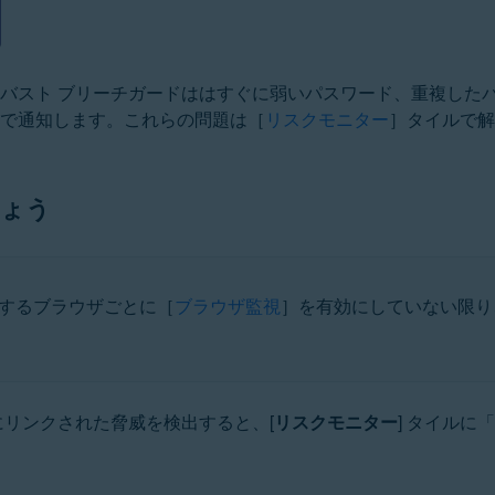
アバスト ブリーチガードははすぐに弱いパスワード、重複した
ドで通知します。これらの問題は［
リスクモニター
］タイルで解
しょう
用するブラウザごとに［
ブラウザ監視
］を有効にしていない限り
にリンクされた脅威を検出すると、[
リスクモニター
] タイルに「