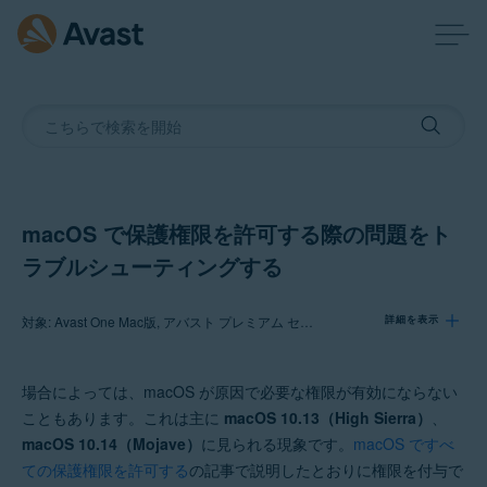
macOS で保護権限を許可する際の問題をト
ラブルシューティングする
対象: Avast One Mac版, アバスト プレミアム セキュリティ Mac 版, アバスト セキュリティ Mac 版
詳細を表示
場合によっては、macOS が原因で必要な権限が有効にならない
製品:
こともあります。これは主に
macOS 10.13（High Sierra）
、
Avast One 24.x Mac版
macOS 10.14（Mojave）
に見られる現象です。
macOS ですべ
アバスト プレミアム セキュリティ 15.x Mac 版
ての保護権限を許可する
の記事で説明したとおりに権限を付与で
アバスト セキュリティ 15.x Mac 版