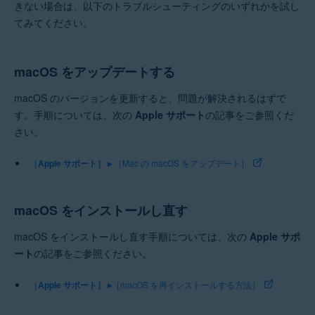
きない場合は、以下のトラブルシューティングのいずれかを試し
オペレーティング システム:
てみてください。
Apple macOS 14.x (Sonoma)
Apple macOS 13.x（Ventura）
Apple macOS 12.x（Monterey）
macOS をアップデートする
Apple macOS 11.x（Big Sur）
Apple macOS 10.15.x（Catalina）
macOS のバージョンを更新すると、問題が解決されるはずで
Apple macOS 10.14.x（Mojave）
す。手順については、次の
Apple サポート
の記事をご参照くだ
Apple macOS 10.13.x（High Sierra）
さい。
［
Apple サポート］ ▸
［Mac の macOS をアップデート］
macOS をインストールし直す
macOS をインストールし直す手順については、次の
Apple サポ
ート
の記事をご参照ください。
［
Apple サポート］ ▸
［macOS を再インストールする方法］