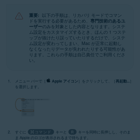
重要:
以下の手順は、リカバリ モードでコマン
ドを実行する必要があるため、
専門技術のあるユ
ーザー
のみを対象とした内容となります。システ
ム設定をカスタマイズするとき、ほんの 1 つステ
ップが抜けたり誤っていたりするだけで、システ
ム設定が変わってしまい、Mac が正常に起動し
なくなったりデータが失われたりする可能性があ
ります。これらの手順は自己責任でご利用くださ
い。
メニュー バーで［
Apple アイコン
］をクリックして、［
再起動...
］
を選択します。
すぐに
⌘コマンド
キーと
R
キーを同時に長押しし、そのま
ま Apple のロゴが表示されるまで待ちます。