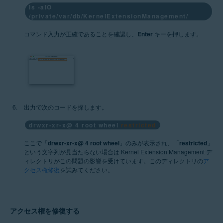
ls -alO
/private/var/db/KernelExtensionManagement/
コマンド入力が正確であることを確認し、
Enter
キーを押します。
出力で次のコードを探します。
drwxr-xr-x@ 4 root wheel
restricted
ここで「
drwxr-xr-x@ 4 root wheel
」のみが表示され、「
restricted
」
という文字列が見当たらない場合は Kernel Extension Management デ
ィレクトリがこの問題の影響を受けています。このディレクトリの
ア
クセス権修復
を試みてください。
アクセス権を修復する