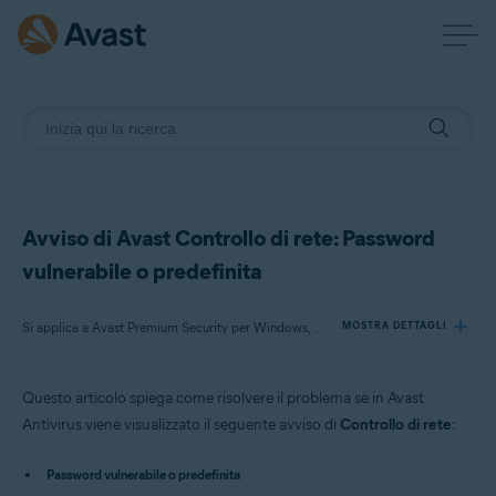
Avviso di Avast Controllo di rete: Password
vulnerabile o predefinita
Si applica a Avast Premium Security per Windows, Avast Free Antivirus per Windows, Avast Premium Security per Mac, Avast Security per Mac
MOSTRA DETTAGLI
Questo articolo spiega come risolvere il problema se in Avast
Prodotti:
Antivirus viene visualizzato il seguente avviso di
Controllo di rete
:
Avast Premium Security 22.x per Windows
Avast Free Antivirus 22.x per Windows
Password vulnerabile o predefinita
Avast Premium Security 15.x per Mac