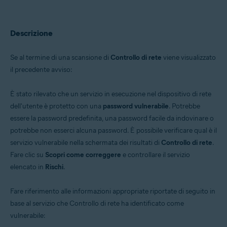
Avast Security 15.x per Mac
Sistemi operativi:
Descrizione
Microsoft Windows 11 Home / Pro / Enterprise / Education
Microsoft Windows 10 Home / Pro / Enterprise / Education - 32/64 bit
Microsoft Windows 8.x / Pro / Enterprise - 32/64 bit
Se al termine di una scansione di
Controllo di rete
viene visualizzato
Microsoft Windows 8 / Pro / Enterprise - 32/64 bit
il precedente avviso:
Microsoft Windows 7 Home Basic / Home Premium / Professional /
Enterprise / Ultimate - Service Pack 1 con aggiornamento cumulativo
Convenience Rollup, 32/64 bit
È stato rilevato che un servizio in esecuzione nel dispositivo di rete
Apple macOS 12.x (Monterey)
dell'utente è protetto con una
password vulnerabile
. Potrebbe
Apple macOS 11.x (Big Sur)
essere la password predefinita, una password facile da indovinare o
Apple macOS 10.15.x (Catalina)
Apple macOS 10.14.x (Mojave)
potrebbe non esserci alcuna password. È possibile verificare qual è il
Apple macOS 10.13.x (High Sierra)
servizio vulnerabile nella schermata dei risultati di
Controllo di rete
.
Apple macOS 10.12.x (Sierra)
Fare clic su
Scopri come correggere
e controllare il servizio
Apple Mac OS X 10.11.x (El Capitan)
elencato in
Rischi
.
Fare riferimento alle informazioni appropriate riportate di seguito in
base al servizio che Controllo di rete ha identificato come
vulnerabile: