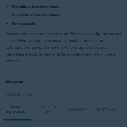
Avast Cleanup Premium 23.x per Windows
Si è verificato un arresto anomalo
Avast AntiTrack Premium 3.x per Windows
Avast Driver Updater 23.x per Windows
Impossibile caricare la schermata
Avast BreachGuard 23.x per Windows
Siamo spiacenti
Sistemi operativi:
Questo problema può derivare da conflitti con la configurazione dei
Microsoft Windows 11 Home / Pro / Enterprise / Education
servizi Windows. Verificare che sia impostata l'esecuzione
Microsoft Windows 10 Home / Pro / Enterprise / Education - 32/64 bit
Microsoft Windows 8.1 / Pro / Enterprise - 32/64 bit
automatica dei servizi Windows pertinenti, oppure riparare e
Microsoft Windows 8 / Pro / Enterprise - 32/64 bit
reinstallare il prodotto seguendo la procedura descritta in questo
Microsoft Windows 7 Home Basic / Home Premium / Professional /
articolo.
Enterprise / Ultimate - Service Pack 1 con aggiornamento cumulativo
Convenience Rollup, 32/64 bit
Istruzioni
Prodotto in uso:
AVAST
SECURELINE
CLEANUP
ANTITRACK
ANTIVIRUS
VPN