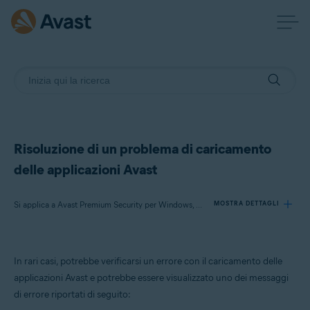
Risoluzione di un problema di caricamento
delle applicazioni Avast
Si applica a Avast Premium Security per Windows, Avast Free Antivirus per Windows, Avast SecureLine VPN per Windows, Avast Cleanup Premium per Windows, Avast AntiTrack Premium per Windows, Avast Driver Updater per Windows, Avast BreachGuard per Windows
MOSTRA DETTAGLI
Prodotti:
In rari casi, potrebbe verificarsi un errore con il caricamento delle
Avast Premium Security 23.x per Windows
applicazioni Avast e potrebbe essere visualizzato uno dei messaggi
Avast Free Antivirus 23.x per Windows
di errore riportati di seguito:
Avast SecureLine VPN 5.x per Windows