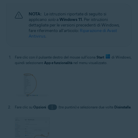
NOTA:
Le istruzioni riportate di seguito si
applicano
solo
a
Windows 11
. Per istruzioni
dettagliate per le versioni precedenti di Windows,
fare riferimento all'articolo:
Riparazione di Avast
Antivirus
.
Fare clic con il pulsante destro del mouse sull'icona
Start
di Windows,
quindi selezionare
App e funzionalità
nel menu visualizzato.
Fare clic su
Opzioni
⋮
(tre puntini) e selezionare due volte
Disinstalla
.