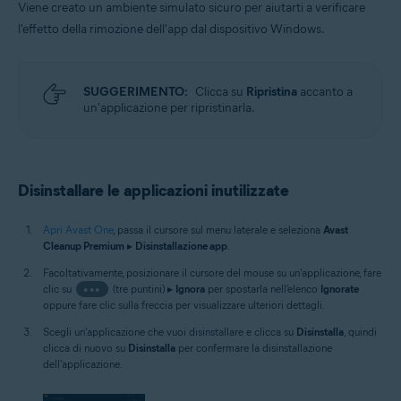
Viene creato un ambiente simulato sicuro per aiutarti a verificare
l'effetto della rimozione dell'app dal dispositivo Windows.
SUGGERIMENTO:
Clicca su
Ripristina
accanto a
un'applicazione per ripristinarla.
Disinstallare le applicazioni inutilizzate
Apri Avast One
, passa il cursore sul menu laterale e seleziona
Avast
Cleanup Premium
▸
Disinstallazione app
.
Facoltativamente, posizionare il cursore del mouse su un'applicazione, fare
clic su
•••
(tre puntini) ▸
Ignora
per spostarla nell'elenco
Ignorate
oppure fare clic sulla freccia per visualizzare ulteriori dettagli.
Scegli un'applicazione che vuoi disinstallare e clicca su
Disinstalla
, quindi
clicca di nuovo su
Disinstalla
per confermare la disinstallazione
dell'applicazione.