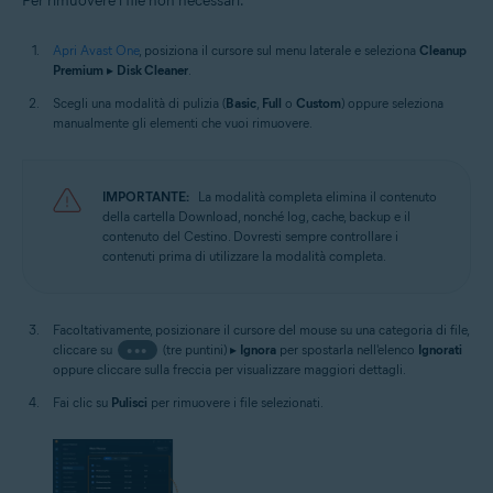
Per rimuovere i file non necessari:
Apri Avast One
, posiziona il cursore sul menu laterale e seleziona
Cleanup
Premium
▸
Disk Cleaner
.
Scegli una modalità di pulizia (
Basic
,
Full
o
Custom
) oppure seleziona
manualmente gli elementi che vuoi rimuovere.
IMPORTANTE:
La modalità completa elimina il contenuto
della cartella Download, nonché log, cache, backup e il
contenuto del Cestino. Dovresti sempre controllare i
contenuti prima di utilizzare la modalità completa.
Facoltativamente, posizionare il cursore del mouse su una categoria di file,
cliccare su
•••
(tre puntini) ▸
Ignora
per spostarla nell'elenco
Ignorati
oppure cliccare sulla freccia per visualizzare maggiori dettagli.
Fai clic su
Pulisci
per rimuovere i file selezionati.