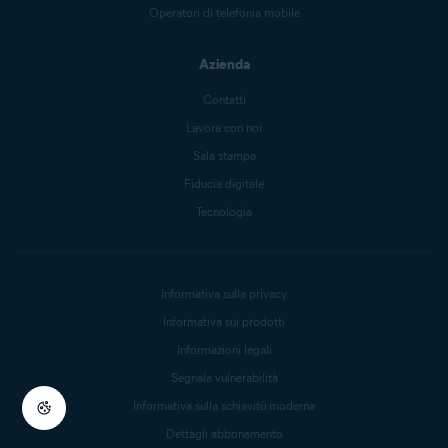
Operatori di telefonia mobile
Azienda
Contatti
Lavora con noi
Sala stampa
Fiducia digitale
Tecnologia
Informativa sulla privacy
Informativa sui prodotti
Informazioni legali
Segnala vulnerabilità
Informativa sulla schiavitù moderna
Dettagli abbonamento