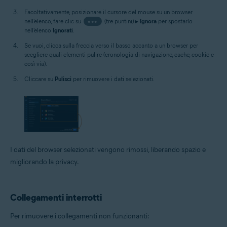
Facoltativamente, posizionare il cursore del mouse su un browser
nell'elenco, fare clic su
•••
(tre puntini) ▸
Ignora
per spostarlo
nell'elenco
Ignorati
.
Se vuoi, clicca sulla freccia verso il basso accanto a un browser per
scegliere quali elementi pulire (cronologia di navigazione, cache, cookie e
così via).
Cliccare su
Pulisci
per rimuovere i dati selezionati.
I dati del browser selezionati vengono rimossi, liberando spazio e
migliorando la privacy.
Collegamenti interrotti
Per rimuovere i collegamenti non funzionanti: