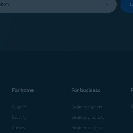
L
For home
For business
F
Support
Business support
M
Security
Business products
Privacy
Business partners