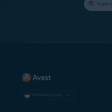
your
language:
Worldwide (English)