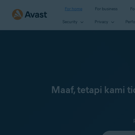
For home
For business
Fo
Security
Privacy
Perf
Maaf, tetapi kami 
Select