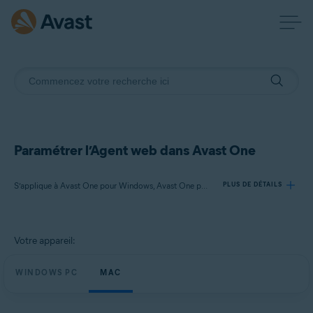
Paramétrer l’Agent web dans Avast One
S’applique à Avast One pour Windows, Avast One pour Mac
PLUS DE DÉTAILS
Produits:
Votre appareil:
Avast One 24.x pour Windows
Avast One 24.x pour Mac
WINDOWS PC
MAC
Systèmes d'exploitation: