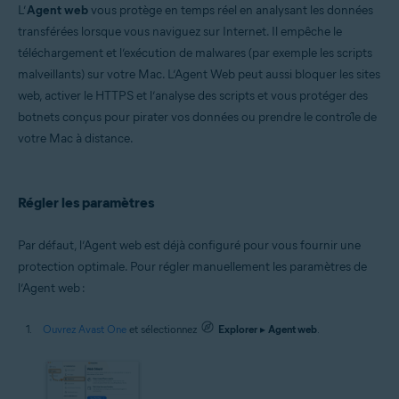
Microsoft Windows 11 Famille/Pro/Entreprise/Éducation
L’
Agent web
vous protège en temps réel en analysant les données
Microsoft Windows 10 Famille/Pro/Entreprise/Éducation (32/64 bits)
transférées lorsque vous naviguez sur Internet. Il empêche le
Microsoft Windows 8.1/Professionnel/Entreprise (32/64 bits)
téléchargement et l’exécution de malwares (par exemple les scripts
Microsoft Windows 8/Professionnel/Entreprise (32/64 bits)
Microsoft Windows 7 Édition Familiale Basique/Édition Familiale
malveillants) sur votre Mac. L’Agent Web peut aussi bloquer les sites
Premium/Professionnel/Entreprise/Édition Intégrale - Service Pack 1
web, activer le HTTPS et l’analyse des scripts et vous protéger des
avec mise à jour cumulative de commodité (32/64 bits)
botnets conçus pour pirater vos données ou prendre le contrôle de
Apple macOS 14.x (Sonoma)
votre Mac à distance.
Apple macOS 13.x (Ventura)
Apple macOS 12.x (Monterey)
Apple macOS 11.x (Big Sur)
Apple macOS 10.15.x (Catalina)
Régler les paramètres
Apple macOS 10.14.x (Mojave)
Apple macOS 10.13.x (High Sierra)
Par défaut, l’Agent web est déjà configuré pour vous fournir une
protection optimale. Pour régler manuellement les paramètres de
l’Agent web :
Ouvrez Avast One
et sélectionnez
Explorer
▸
Agent web
.