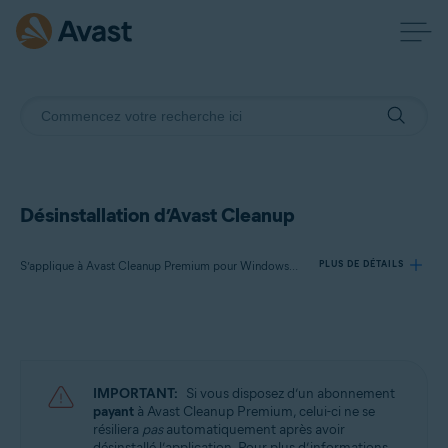
Désinstallation d’Avast Cleanup
S’applique à Avast Cleanup Premium pour Windows, Avast Cleanup Premium pour Mac, Avast Cleanup pour Android
PLUS DE DÉTAILS
Produits:
Avast Cleanup Premium 24.x pour Windows
Avast Cleanup Premium 4.x pour Mac
IMPORTANT:
Si vous disposez d’un abonnement
Avast Cleanup 24.x pour Android
payant
à Avast Cleanup Premium, celui-ci ne se
résiliera
pas
automatiquement après avoir
Microsoft Windows 11 Famille/Pro/Entreprise/Éducation
désinstallé l’application. Pour plus d’informations