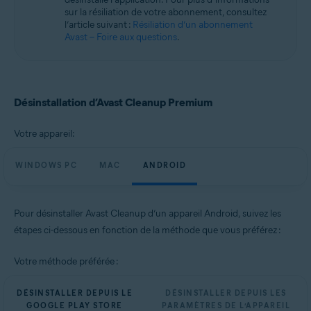
Microsoft Windows 10 Famille/Pro/Entreprise/Éducation (32/64 bits)
sur la résiliation de votre abonnement, consultez
Microsoft Windows 8.1/Professionnel/Entreprise (32/64 bits)
l’article suivant :
Résiliation d’un abonnement
Microsoft Windows 8/Professionnel/Entreprise (32/64 bits)
Avast – Foire aux questions
.
Microsoft Windows 7 Édition Familiale Basique/Édition Familiale
Premium/Professionnel/Entreprise/Édition Intégrale - Service Pack 1
(32/64 bits)
Apple macOS 14.x (Sonoma)
Désinstallation d’Avast Cleanup Premium
Apple macOS 13.x (Ventura)
Apple macOS 12.x (Monterey)
Votre appareil:
Apple macOS 11.x (Big Sur)
Apple macOS 10.15.x (Catalina)
Apple macOS 10.14.x (Mojave)
WINDOWS PC
MAC
ANDROID
Apple macOS 10.13.x (High Sierra)
Apple macOS 10.12.x (Sierra)
Pour désinstaller Avast Cleanup d’un appareil Android, suivez les
Systèmes d'exploitation:
étapes ci-dessous en fonction de la méthode que vous préférez :
Google Android 9.0 (Pie, API 28) ou version ultérieure
Votre méthode préférée :
DÉSINSTALLER DEPUIS LE
DÉSINSTALLER DEPUIS LES
GOOGLE PLAY STORE
PARAMÈTRES DE L’APPAREIL