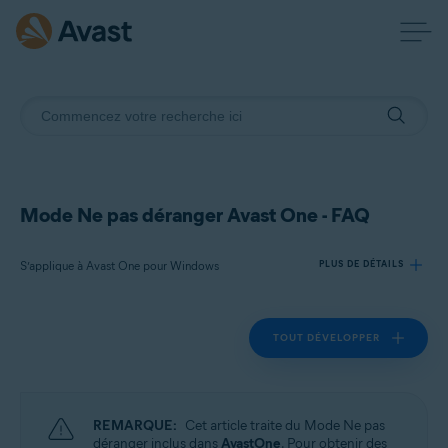
Mode Ne pas déranger Avast One - FAQ
S’applique à Avast One pour Windows
PLUS DE DÉTAILS
TOUT DÉVELOPPER
Produits:
Avast One 24.x pour Windows
Systèmes d'exploitation:
REMARQUE:
Cet article traite du Mode Ne pas
Microsoft Windows 11 Famille/Pro/Entreprise/Éducation
déranger inclus dans
AvastOne
. Pour obtenir des