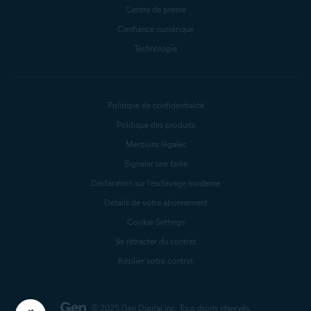
Centre de presse
Confiance numérique
Technologie
Politique de confidentialité
Politique des produits
Mentions légales
Signaler une faille
Déclaration sur l’esclavage moderne
Détails de votre abonnement
Cookie Settings
Se rétracter du contrat
Résilier votre contrat
© 2025 Gen Digital Inc.
Tous droits réservés.