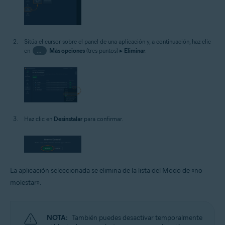
Sitúa el cursor sobre el panel de una aplicación y, a continuación, haz clic
en
…
Más opciones
(tres puntos) ▸
Eliminar
.
Haz clic en
Desinstalar
para confirmar.
La aplicación seleccionada se elimina de la lista del Modo de «no
molestar».
NOTA:
También puedes desactivar temporalmente