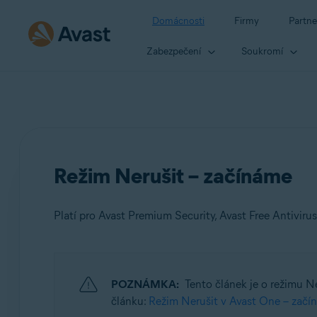
Domácnosti
Firmy
Partne
Zabezpečení
Soukromí
Režim Nerušit – začínáme
Platí pro Avast Premium Security, Avast Free Antivirus
Produkty:
POZNÁMKA:
Tento článek je o režimu Ne
Avast Premium Security
článku:
Režim Nerušit v Avast One – začí
Avast Free Antivirus