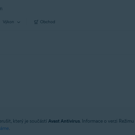
ři
Výkon
Obchod
rušit, který je součástí
Avast Antivirus
. Informace o verzi Režimu
náme
.