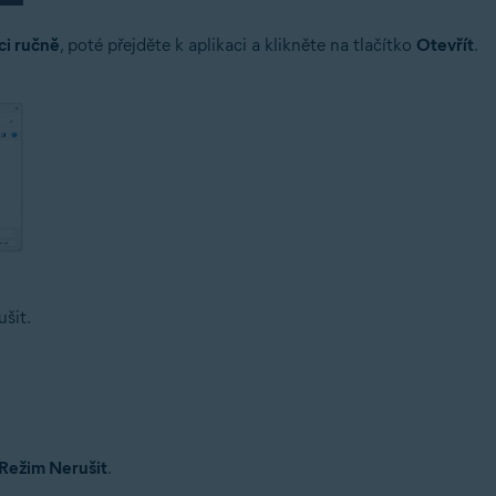
ci ručně
, poté přejděte k aplikaci a klikněte na tlačítko
Otevřít
.
šit.
Režim Nerušit
.