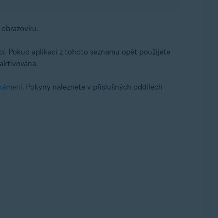
u obrazovku.
ací. Pokud aplikaci z tohoto seznamu opět použijete
aktivována.
námení
. Pokyny naleznete v příslušných oddílech