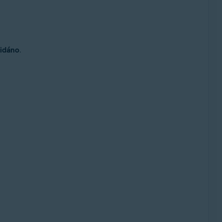
idáno
.