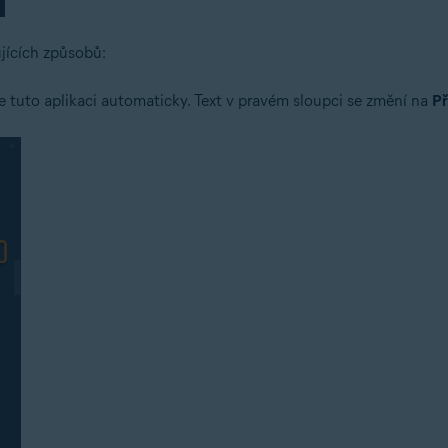
jících způsobů:
e tuto aplikaci automaticky. Text v pravém sloupci se změní na
Př