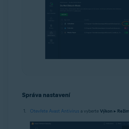
Správa nastavení
Otevřete Avast Antivirus
a vyberte
Výkon
▸
Režim