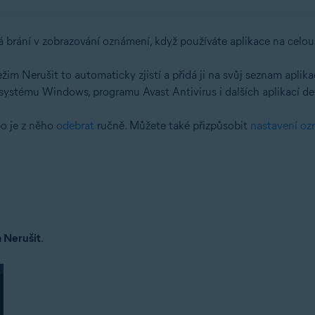
rá brání v zobrazování oznámení, když používáte aplikace na celo
žim Nerušit to automaticky zjistí a přidá ji na svůj seznam aplik
systému Windows, programu Avast Antivirus i dalších aplikací de
o je z něho
odebrat
ručně. Můžete také přizpůsobit
nastavení oz
 Nerušit
.