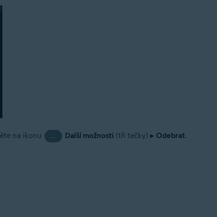
něte na ikonu
Další možnosti
(tři tečky) ▸
Odebrat
.
…