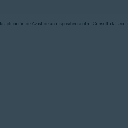
de aplicación de Avast de un dispositivo a otro. Consulta la secc
e
, consulta las condiciones de la opción de suscripción adquirida
ipción en hasta 30dispositivos simultáneamente. Puedes transferi
emium Security
, consulta las condiciones de la opción de suscrip
uscripción en hasta 5dispositivos simultáneamente. Puedes transfe