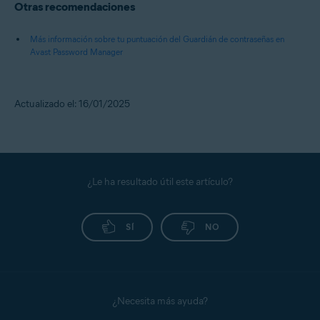
Otras recomendaciones
Más información sobre tu puntuación del Guardián de contraseñas en
Avast Password Manager
Actualizado el: 16/01/2025
¿Le ha resultado útil este artículo?
SÍ
NO
¿Necesita más ayuda?