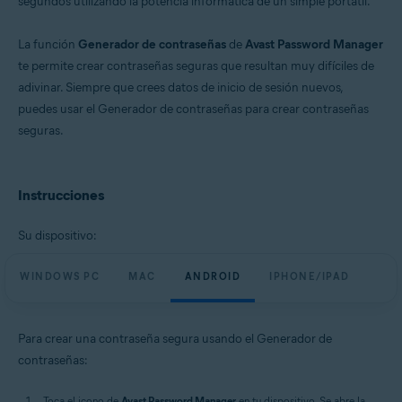
segundos utilizando la potencia informática de un simple portátil.
Windows, MacOS, Android, iOS
La función
Generador de contraseñas
de
Avast Password Manager
te permite crear contraseñas seguras que resultan muy difíciles de
adivinar. Siempre que crees datos de inicio de sesión nuevos,
puedes usar el Generador de contraseñas para crear contraseñas
seguras.
Instrucciones
Su dispositivo:
WINDOWS PC
MAC
ANDROID
IPHONE/IPAD
Para crear una contraseña segura usando el Generador de
contraseñas:
Toca el icono de
Avast Password Manager
en tu dispositivo. Se abre la