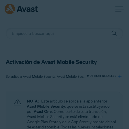
Activación de Avast Mobile Security
Se aplica a Avast Mobile Security, Avast Mobile Security Premium, Avast Mobile Security Ultimate
MOSTRAR DETALLES
Productos:
NOTA:
Este artículo se aplica a la app anterior
Avast Mobile Security
Avast Mobile Security
, que se está sustituyendo
Avast Mobile Security Premium
por
Avast One
. Como parte de esta transición,
Avast Mobile Security Ultimate
Avast Mobile Security se está eliminando de
Google Play Store y de la App Store y pronto dejará
de estar disponible. Todas las nuevas instalaciones
Sistemas operativos: