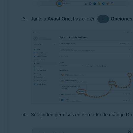
Junto a
Avast One
, haz clic en
Opciones
⋮
Si te piden permisos en el cuadro de diálogo
Con