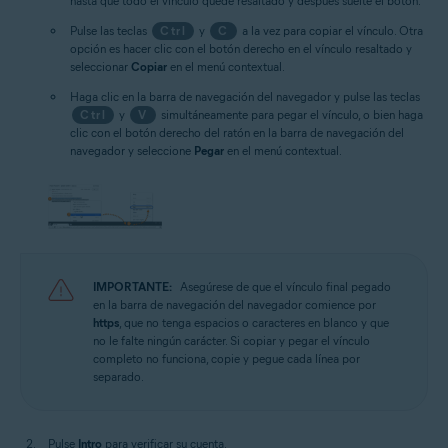
hasta que todo el vínculo quede resaltado y después suelte el botón.
Pulse las teclas
Ctrl
y
C
a la vez para copiar el vínculo. Otra
opción es hacer clic con el botón derecho en el vínculo resaltado y
seleccionar
Copiar
en el menú contextual.
Haga clic en la barra de navegación del navegador y pulse las teclas
Ctrl
y
V
simultáneamente para pegar el vínculo, o bien haga
clic con el botón derecho del ratón en la barra de navegación del
navegador y seleccione
Pegar
en el menú contextual.
IMPORTANTE:
Asegúrese de que el vínculo final pegado
en la barra de navegación del navegador comience por
https
, que no tenga espacios o caracteres en blanco y que
no le falte ningún carácter. Si copiar y pegar el vínculo
completo no funciona, copie y pegue cada línea por
separado.
Pulse
Intro
para verificar su cuenta.