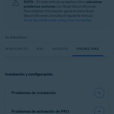
NOTA:
En este artículo se explica cómo
solucionar
Windows, macOS, Android y iOS
problemas comunes
con Avast Secure Browser.
Para obtener información general sobre Avast
Secure Browser, consulta el siguiente artículo:
Avast Secure Browser: preguntas frecuentes
.
Su dispositivo:
WINDOWS PC
MAC
ANDROID
IPHONE/IPAD
Instalación y configuración
Problemas de instalación
Te recomendamos que uses los pasos exactos del
Problemas de activación de PRO
siguiente artículo para intentar instalar Avast