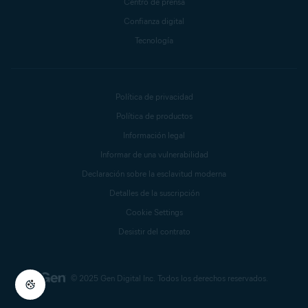
Centro de prensa
Confianza digital
Tecnología
Política de privacidad
Política de productos
Información legal
Informar de una vulnerabilidad
Declaración sobre la esclavitud moderna
Detalles de la suscripción
Cookie Settings
Desistir del contrato
© 2025 Gen Digital Inc.
Todos los derechos reservados.