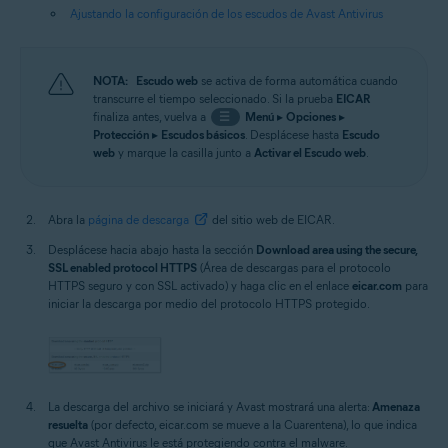
Ajustando la configuración de los escudos de Avast Antivirus
NOTA:
Escudo web
se activa de forma automática cuando
transcurre el tiempo seleccionado. Si la prueba
EICAR
finaliza antes, vuelva a
☰
Menú
▸
Opciones
▸
Protección
▸
Escudos básicos
. Desplácese hasta
Escudo
web
y marque la casilla junto a
Activar el Escudo web
.
Abra la
página de descarga
del sitio web de EICAR.
Desplácese hacia abajo hasta la sección
Download area using the secure,
SSL enabled protocol HTTPS
(Área de descargas para el protocolo
HTTPS seguro y con SSL activado) y haga clic en el enlace
eicar.com
para
iniciar la descarga por medio del protocolo HTTPS protegido.
La descarga del archivo se iniciará y Avast mostrará una alerta:
Amenaza
resuelta
(por defecto, eicar.com se mueve a la Cuarentena), lo que indica
que Avast Antivirus le está protegiendo contra el malware.