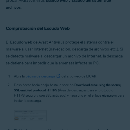
probar Avast Antivirus
Escudo web
y
Escudo del sistema de
Sistemas operativos:
archivos
.
Microsoft Windows 11 Home/Pro/Enterprise/Education
Microsoft Windows 10 Home/Pro/Enterprise/Education - 32 o 64 bits
Microsoft Windows 8.1/Pro/Enterprise - 32 o 64 bits
Microsoft Windows 8/Pro/Enterprise - 32 o 64 bits
Comprobación del Escudo Web
Microsoft Windows 7 Home Basic/Home
Premium/Professional/Enterprise/Ultimate - Service Pack 1 con
El
Escudo web
de Avast Antivirus protege el sistema contra el
Convenient Rollup Update, 32 o 64 bits
malware al usar Internet (navegación, descarga de archivos, etc.). Si
se detecta malware al descargar un archivo de Internet, la descarga
se detiene para impedir que la amenaza infecte su PC.
Abra la
página de descarga
del sitio web de EICAR.
Desplácese hacia abajo hasta la sección
Download area using the secure,
SSL enabled protocol HTTPS
(Área de descargas para el protocolo
HTTPS seguro y con SSL activado) y haga clic en el enlace
eicar.com
para
iniciar la descarga.