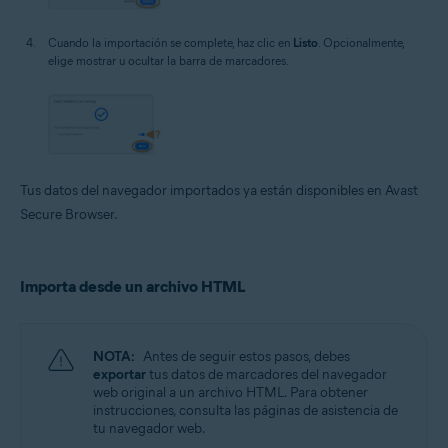
Cuando la importación se complete, haz clic en
Listo
. Opcionalmente,
elige mostrar u ocultar la barra de marcadores.
Tus datos del navegador importados ya están disponibles en Avast
Secure Browser.
Importa desde un archivo HTML
NOTA:
Antes de seguir estos pasos, debes
exportar
tus datos de marcadores del navegador
web original a un archivo HTML. Para obtener
instrucciones, consulta las páginas de asistencia de
tu navegador web.