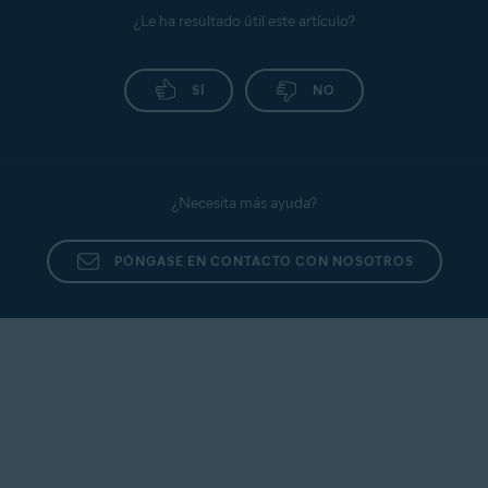
¿Le ha resultado útil este artículo?
SÍ
NO
¿Necesita más ayuda?
PÓNGASE EN CONTACTO CON NOSOTROS