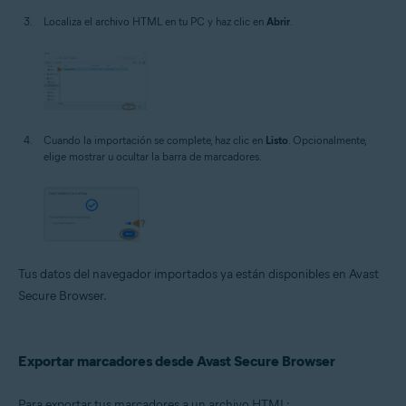
Localiza el archivo HTML en tu PC y haz clic en
Abrir
.
Cuando la importación se complete, haz clic en
Listo
. Opcionalmente,
elige mostrar u ocultar la barra de marcadores.
Tus datos del navegador importados ya están disponibles en Avast
Secure Browser.
Exportar marcadores desde Avast Secure Browser
Para exportar tus marcadores a un archivo HTML: