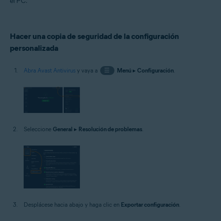
el PC.
Sistemas operativos:
Microsoft Windows 11 Home/Pro/Enterprise/Education
Microsoft Windows 10 Home/Pro/Enterprise/Education - 32 o 64 bits
Hacer una copia de seguridad de la configuración
Microsoft Windows 8.1/Pro/Enterprise - 32 o 64 bits
Microsoft Windows 8/Pro/Enterprise - 32 o 64 bits
personalizada
Microsoft Windows 7 Home Basic/Home
Premium/Professional/Enterprise/Ultimate - Service Pack 1 con
Abra Avast Antivirus
y vaya a
☰
Menú
▸
Configuración
.
Convenient Rollup Update, 32 o 64 bits
Seleccione
General
▸
Resolución de problemas
.
Desplácese hacia abajo y haga clic en
Exportar configuración
.