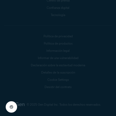
Centro de prensa
Confianza digital
Tecnología
Política de privacidad
Política de productos
Información legal
Informar de una vulnerabilidad
Declaración sobre la esclavitud moderna
Detalles de la suscripción
Cookie Settings
Desistir del contrato
© 2025 Gen Digital Inc.
Todos los derechos reservados.