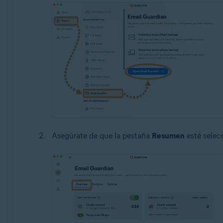
Asegúrate de que la pestaña
Resumen
esté selec