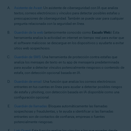
Asistente de Avast
: Un asistente de ciberseguridad con IA que analiza
textos, correos electrónicos y vínculos para detectar posibles estafas y
preocupaciones de ciberseguridad. También se puede usar para cualquier
pregunta relacionada con la seguridad en línea.
Guardián de la web
(anteriormente conocido como
Escudo Web
): Esta
herramienta analiza la actividad en internet en tiempo real para evitar que
el software malicioso se descargue en los dispositivos y ayudarte a evitar
sitios web sospechosos.
Guardián de SMS
: Una herramienta de protección contra estafas que
analiza los mensajes de texto en tu app de mensajería predeterminada
para ayudar a detectar vínculos potencialmente riesgosos o contenido de
estafa, con detección opcional basada en IA.
Guardián de email
: Una función que analiza los correos electrónicos
entrantes en tus cuentas en línea para ayudar a detectar posibles riesgos
de estafa y phishing, con detección basada en IA disponible como una
configuración opcional.
Guardián de llamadas
: Bloquea automáticamente las llamadas
sospechosas y fraudulentas, y te ayuda a identificar si las llamadas
entrantes son de contactos de confianza, empresas o fuentes
potencialmente riesgosas.
Link Guard
: Esta función analiza los vínculos a los que accedes desde