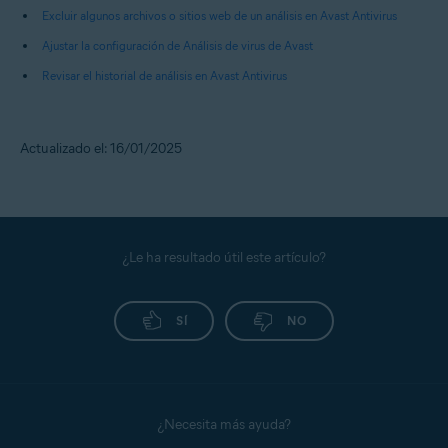
Excluir algunos archivos o sitios web de un análisis en Avast Antivirus
Ajustar la configuración de Análisis de virus de Avast
Revisar el historial de análisis en Avast Antivirus
Actualizado el: 16/01/2025
¿Le ha resultado útil este artículo?
SÍ
NO
¿Necesita más ayuda?