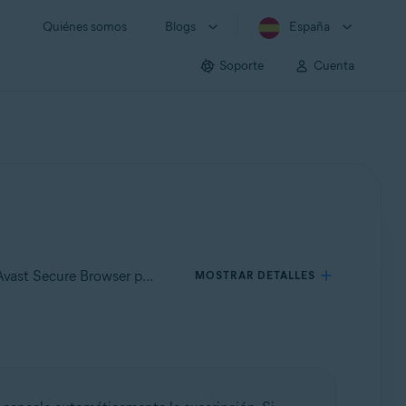
Quiénes somos
Blogs
España
Soporte
Cuenta
Se aplica a Avast Secure Browser para Windows, Avast Secure Browser para Mac, Avast Secure Browser para Android, Avast Secure Browser para iOS
MOSTRAR DETALLES