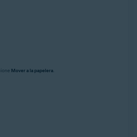
cione
Mover a la papelera
.