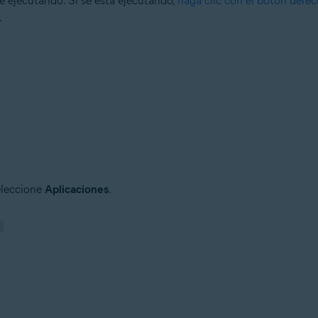
 ejecutando. Si se está ejecutando,
haga clic con el botón dere
.
eleccione
Aplicaciones
.