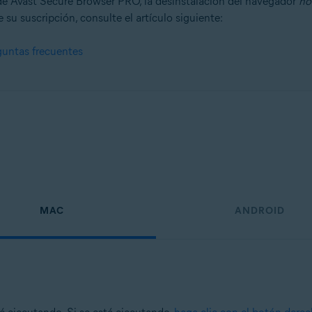
e Avast Secure Browser PRO, la desinstalación del navegador
no
 su suscripción, consulte el artículo siguiente:
guntas frecuentes
n
- 32 o 64 bits
onal/Enterprise/Ultimate - Service Pack 1, 32 o 64 bits
MAC
ANDROID