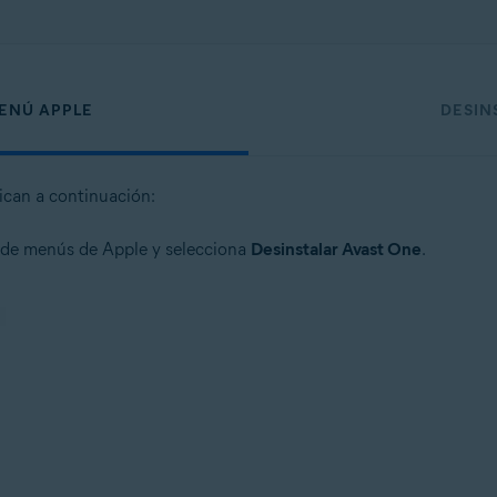
MENÚ APPLE
DESIN
dican a continuación:
a de menús de Apple y selecciona
Desinstalar Avast One
.