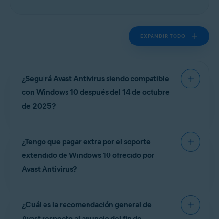
EXPANDIR TODO
¿Seguirá Avast Antivirus siendo compatible
con Windows 10 después del 14 de octubre
de 2025?
Sí. Avast Antivirus seguirá recibiendo soporte
¿Tengo que pagar extra por el soporte
completo en Windows 10 durante un período de
soporte extendido (
octubre de 2028
). Sin
extendido de Windows 10 ofrecido por
embargo, dado que Microsoft ya no
Avast Antivirus?
proporcionará actualizaciones de software ni
soluciones después del 14 de octubre de 2025, tu
No. Tu suscripción actual de Avast Antivirus cubre
dispositivo puede volverse más vulnerable a las
¿Cuál es la recomendación general de
la protección completa en Windows 10 hasta
amenazas a nivel de sistema operativo con el
octubre de 2028 sin coste adicional.
Avast respecto al anuncio del fin de