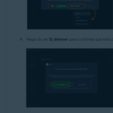
Haga clic en
Sí, detener
para confirmar que está 