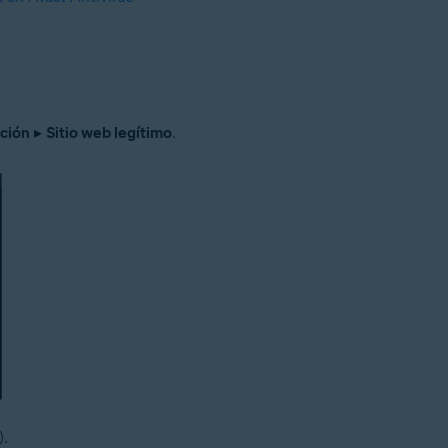
ción
▸
Sitio web legítimo
.
).