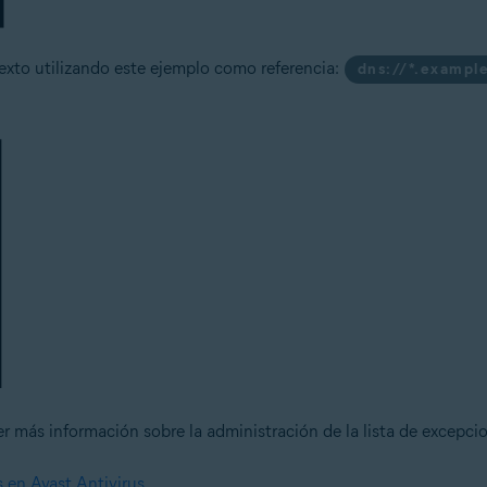
exto utilizando este ejemplo como referencia:
dns://*.exampl
r más información sobre la administración de la lista de excepcion
s en Avast Antivirus