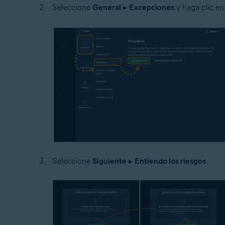
Seleccione
General
▸
Excepciones
y haga clic e
Seleccione
Siguiente
▸
Entiendo los riesgos
.