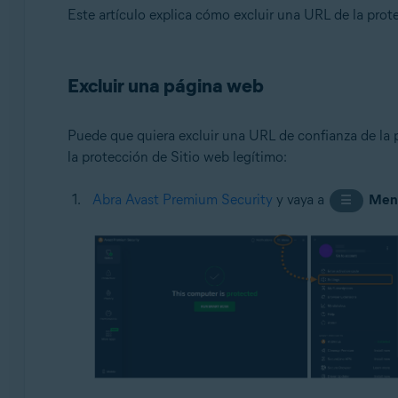
Sistemas operativos:
Este artículo explica cómo excluir una URL de la prote
Microsoft Windows 11 Home/Pro/Enterprise/Educatio
Microsoft Windows 10 Home/Pro/Enterprise/Education 
Excluir una página web
Microsoft Windows 8.1/Pro/Enterprise - 32 o 64 bits
Microsoft Windows 8/Pro/Enterprise - 32 o 64 bits
Microsoft Windows 7 Home Basic/Home Premium/Profess
Puede que quiera excluir una URL de confianza de la pr
la protección de Sitio web legítimo:
Abra Avast Premium Security
y vaya a
Men
☰