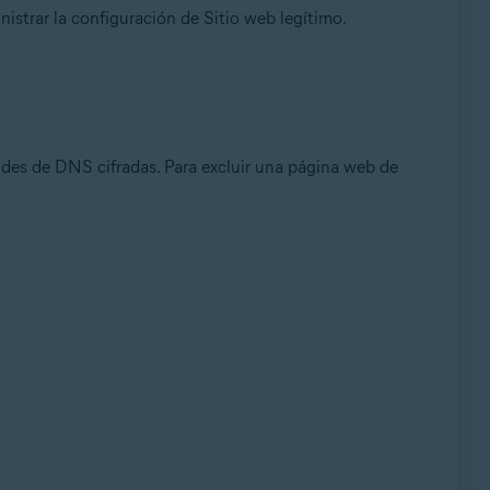
nistrar la configuración de Sitio web legítimo.
e, 32 o 64 bits
tudes de DNS cifradas. Para excluir una página web de