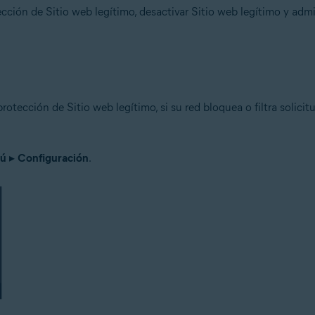
cción de Sitio web legítimo, desactivar Sitio web legítimo y admi
n
- 32 o 64 bits
ional/Enterprise/Ultimate - Service Pack 1 con Convenient Rollup Updat
otección de Sitio web legítimo, si su red bloquea o filtra solici
ú
▸
Configuración
.