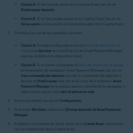
Opción A
: Si has iniciado sesión en tu Cuenta Avast, haz clic en
Desbloquear depósito
.
Opción B
: Si no has iniciado sesión en tu Cuenta Avast, haz clic en
Iniciar sesión
e inicia sesión con las credenciales de tu Cuenta Avast.
Continúa con una de las siguientes opciones:
Opción A
: Si tienes configurada la función
Inicio de sesión con un
toque
, toca
Aprobar
en la notificación de Avast Password Manager
que has recibido en tu dispositivo móvil.
Opción B
: Si no tienes configurado el
Inicio de sesión con un toque
,
en la extensión de navegador Avast Password Manager, haz clic en
Usar contraseña del depósito
, escribe tu contraseña del depósito y
haz clic en
Desbloquear
. Haz clic en el icono de la extensión
Avast
Password Manager
en la esquina superior derecha de tu navegador y
selecciona la opción para
abrir la aplicación web
.
En el menú lateral, haz clic en
Configuración
.
En el panel
Mis datos
, selecciona
Eliminar depósito de Avast Password
Manager
.
Si aparece una pantalla de iniciar sesión en la
Cuenta Avast
, inicia sesión
con las credenciales de tu Cuenta Avast.