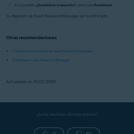
En la pantalla
¿Restablecer tu depósito?
, selecciona
Restablecer
.
Tu depósito de Avast Password Manager se ha eliminado.
Otras recomendaciones
Cambiar tu contraseña de Avast Password Manager
Desinstalar Avast Password Manager
Actualizado el: 25/02/2025
¿Le ha resultado útil este artículo?
SÍ
NO