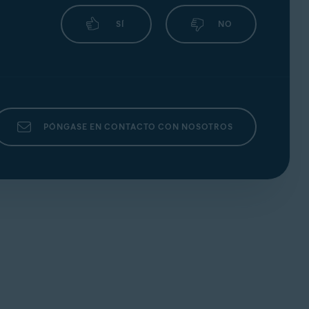
Escudo de webcam
.
a webcam o al micrófono y la bloquea
SÍ
NO
udo de webcam
.
PÓNGASE EN CONTACTO CON NOSOTROS