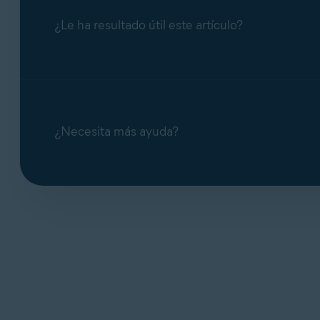
acciones adicionales. Puede desactiva
¿Le ha resultado útil este artículo?
Bloquear el acceso a la webcam y al m
automáticamente. Puede desactivar la
¿Necesita más ayuda?