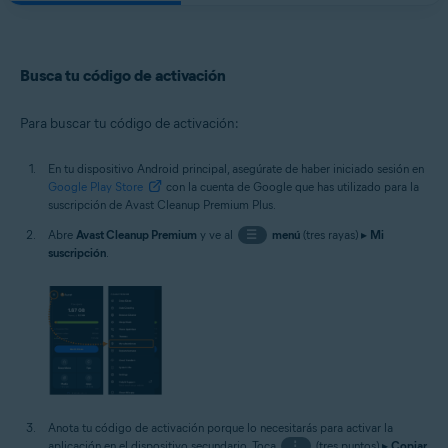
Busca tu código de activación
Para buscar tu código de activación:
En tu dispositivo Android principal, asegúrate de haber iniciado sesión en
Google Play Store
con la cuenta de Google que has utilizado para la
suscripción de Avast Cleanup Premium Plus.
Abre
Avast Cleanup Premium
y ve al
☰
menú
(tres rayas) ▸
Mi
suscripción
.
Anota tu código de activación porque lo necesitarás para activar la
aplicación en el dispositivo secundario. Toca
⋮
(tres puntos) ▸
Copiar