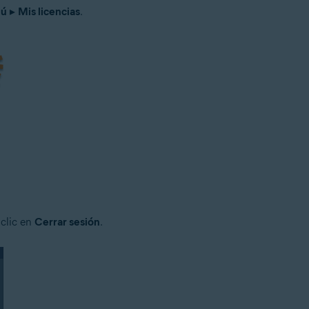
ú
▸
Mis licencias
.
 clic en
Cerrar sesión
.