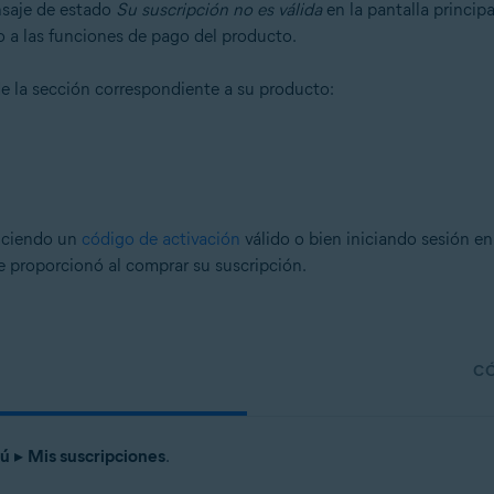
nsaje de estado
Su suscripción no es válida
en la pantalla principa
umidores
o a las funciones de pago del producto.
de la sección correspondiente a su producto:
tion
- 32 o 64 bits
ional/Enterprise/Ultimate - Service Pack 2, 32 o 64 bits
uciendo un
código de activación
válido o bien iniciando sesión e
ue proporcionó al comprar su suscripción.
CÓ
ú
▸
Mis suscripciones
.