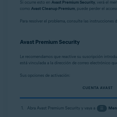
Si ocurre esto en
Avast Premium Security
, verá el me
Todos los productos de Avast para Windows para cons
como
Avast Cleanup Premium
, puede perder el acces
Sistemas operativos:
Para resolver el problema, consulte las instrucciones 
Microsoft Windows 11 Home / Pro / Enterprise / Educa
Microsoft Windows 10 Home/Pro/Enterprise/Education 
Microsoft Windows 8.1/Pro/Enterprise - 32 o 64 bits
Avast Premium Security
Microsoft Windows 8/Pro/Enterprise - 32 o 64 bits
Microsoft Windows 7 Home Basic/Home Premium/Profess
Le recomendamos que reactive su suscripción introd
está vinculada a la dirección de correo electrónico q
Sus opciones de activación:
CUENTA AVAST
Abra Avast Premium Security y vaya a
Men
☰