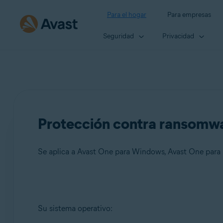
Para el hogar
Para empresas
Seguridad
Privacidad
Protección contra ransomwa
Se aplica a Avast One para Windows, Avast One para
Productos:
Su sistema operativo:
Avast One 24.x para Windows
Avast One 24.x para Mac