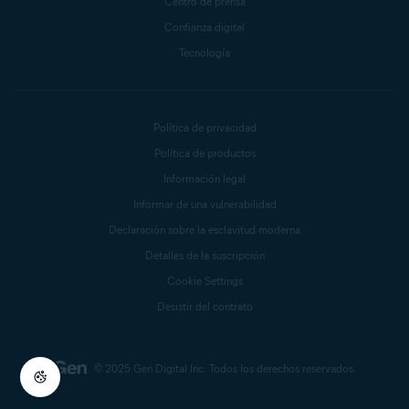
Centro de prensa
Confianza digital
Tecnología
Política de privacidad
Política de productos
Información legal
Informar de una vulnerabilidad
Declaración sobre la esclavitud moderna
Detalles de la suscripción
Cookie Settings
Desistir del contrato
© 2025 Gen Digital Inc.
Todos los derechos reservados.