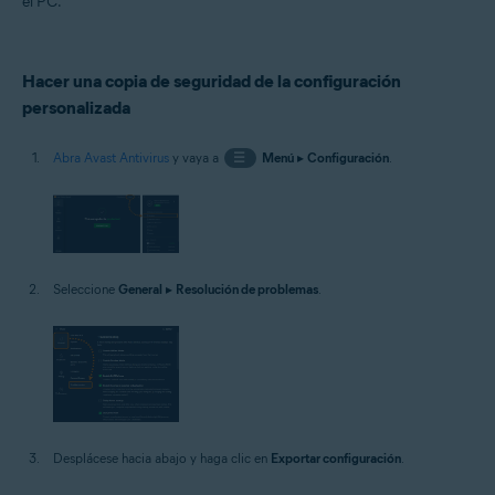
el PC.
Sistemas operativos:
Microsoft Windows 11 Home/Pro/Enterprise/Education
Microsoft Windows 10 Home/Pro/Enterprise/Education - 32 o 64 bits
Hacer una copia de seguridad de la configuración
Microsoft Windows 8.1/Pro/Enterprise - 32 o 64 bits
Microsoft Windows 8/Pro/Enterprise - 32 o 64 bits
personalizada
Microsoft Windows 7 Home Basic/Home
Premium/Professional/Enterprise/Ultimate - Service Pack 1 con
Abra Avast Antivirus
y vaya a
☰
Menú
▸
Configuración
.
Convenient Rollup Update, 32 o 64 bits
Seleccione
General
▸
Resolución de problemas
.
Desplácese hacia abajo y haga clic en
Exportar configuración
.